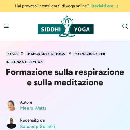
Hai provato i nostri corsi di yoga online?
Iscriviti ora
»
»
YOGA
INSEGNANTE DI YOGA
FORMAZIONE PER
INSEGNANTI DI YOGA
Formazione sulla respirazione
e sulla meditazione
Autore
Meera Watts
Recensito da
Sandeep Solanki