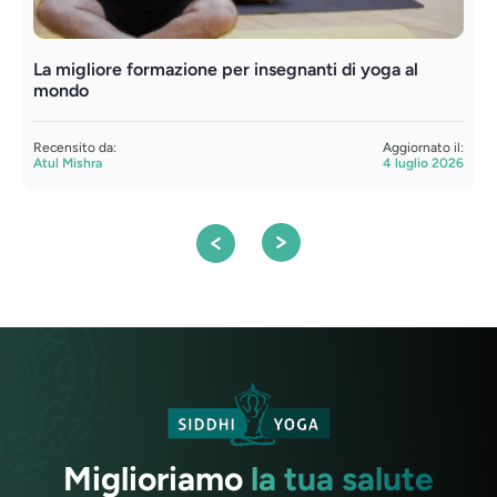
La migliore formazione per insegnanti di yoga al
F
mondo
t
Recensito da:
Aggiornato il:
R
Atul Mishra
4 luglio 2026
S
Miglioriamo
la tua salute