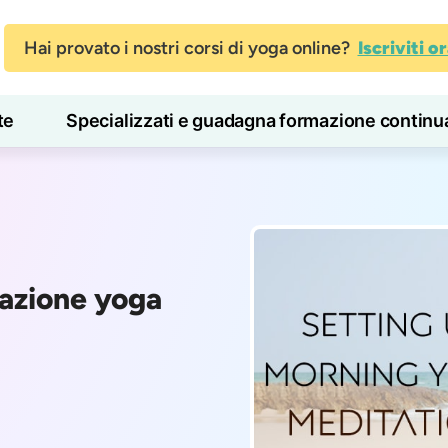
Hai provato i nostri corsi di yoga online?
Iscriviti o
te
Specializzati e guadagna formazione continu
Blog
Imparare
tazione yoga