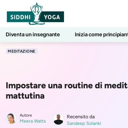
Diventa un insegnante
Inizia come principian
Lezioni di yoga online
7 giorni di benessere
MEDITAZIONE
Impostare una routine di medi
mattutina
Autore
Recensito da
Meera Watts
Sandeep Solanki