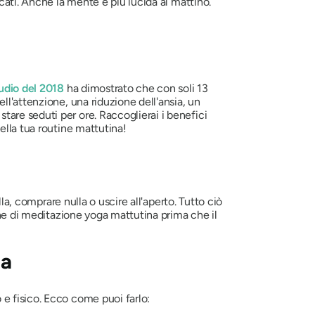
cati. Anche la mente è più lucida al mattino.
udio del 2018
ha dimostrato che con soli 13
ll'attenzione, una riduzione dell'ansia, un
are seduti per ore. Raccoglierai i benefici
ella tua routine mattutina!
la, comprare nulla o uscire all'aperto. Tutto ciò
ine di meditazione yoga mattutina prima che il
na
e fisico. Ecco come puoi farlo: