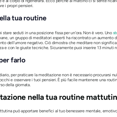
al corpo di rigenerarsi. Ecco perché al mattino ci si sente ricari
e i propri pensieri.
ella tua routine
stare seduti in una posizione fissa per un'ora. Non è vero. Uno
st
mane, un gruppo di meditatori esperti ha riscontrato un aumento de
o dell'umore negativo. Ciò dimostra che meditare non significa st
za e con le giuste tecniche. Sicuramente puoi inserire 13 minuti n
per farlo
 diario, per praticare la meditazione non è necessario procurarsi nul
 occhi e osservare i tuoi pensieri. È più facile mantenere una rout
rso della giornata.
azione nella tua routine mattuti
ttutina può apportare benefici al tuo benessere mentale, emotivo 