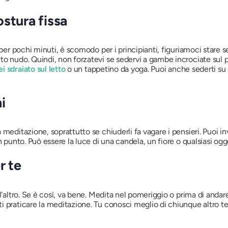
stura fissa
 per pochi minuti, è scomodo per i principianti, figuriamoci stare s
o nudo. Quindi, non forzatevi se sedervi a gambe incrociate sul pav
 sdraiato sul letto
o un tappetino da yoga. Puoi anche sederti su
i
meditazione, soprattutto se chiuderli fa vagare i pensieri. Puoi i
n punto. Può essere la luce di una candela, un fiore o qualsiasi ogg
r te
 l'altro. Se è così, va bene. Medita nel pomeriggio o prima di anda
praticare la meditazione. Tu conosci meglio di chiunque altro te s