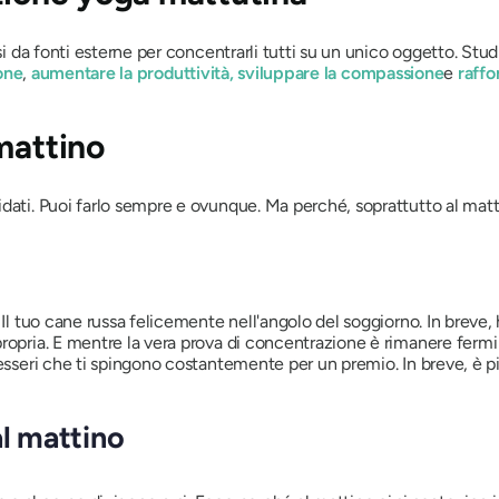
nsi da fonti esterne per concentrarli tutti su un unico oggetto. S
ione
,
aumentare la produttività, sviluppare
la compassione
e
raffo
mattino
dati. Puoi farlo sempre e ovunque. Ma perché, soprattutto al matt
 Il tuo cane russa felicemente nell'angolo del soggiorno. In breve,
ropria. E mentre la vera prova di concentrazione è rimanere fermi m
 esseri che ti spingono costantemente per un premio. In breve, è pi
al mattino