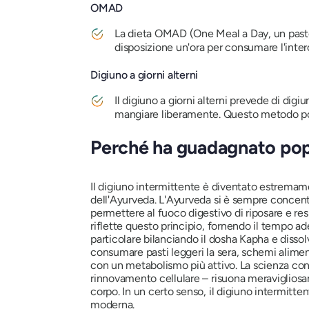
OMAD
La dieta OMAD (One Meal a Day, un pasto a
disposizione un'ora per consumare l'intero
Digiuno a giorni alterni
Il digiuno a giorni alterni prevede di digiu
mangiare liberamente. Questo metodo potre
Perché ha guadagnato popo
Il digiuno intermittente è diventato estremam
dell'Ayurveda. L'Ayurveda si è sempre concentr
permettere al fuoco digestivo di riposare e res
riflette questo principio, fornendo il tempo ad
particolare bilanciando il dosha Kapha e diss
consumare pasti leggeri la sera, schemi alimen
con un metabolismo più attivo. La scienza con
rinnovamento cellulare – risuona meravigliosame
corpo. In un certo senso, il digiuno intermitt
moderna.