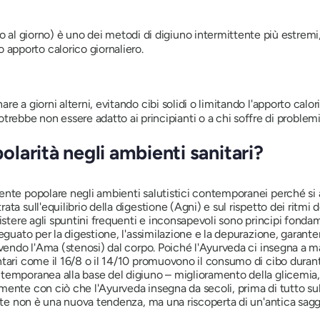
l giorno) è uno dei metodi di digiuno intermittente più estremi, in
 apporto calorico giornaliero.
nare a giorni alterni, evitando cibi solidi o limitando l'apporto calor
bbe non essere adatto ai principianti o a chi soffre di problemi 
larità negli ambienti sanitari?
ente popolare negli ambienti salutistici contemporanei perché si 
ata sull'equilibrio della digestione (Agni) e sul rispetto dei ritm
istere agli spuntini frequenti e inconsapevoli sono principi fondam
eguato per la digestione, l'assimilazione e la depurazione, garante
olvendo l'Ama (stenosi) dal corpo. Poiché l'Ayurveda ci insegna
tari come il 16/8 o il 14/10 promuovono il consumo di cibo durant
temporanea alla base del digiuno – miglioramento della glicemia,
nte con ciò che l'Ayurveda insegna da secoli, prima di tutto sul ri
ente non è una nuova tendenza, ma una riscoperta di un'antica sagge