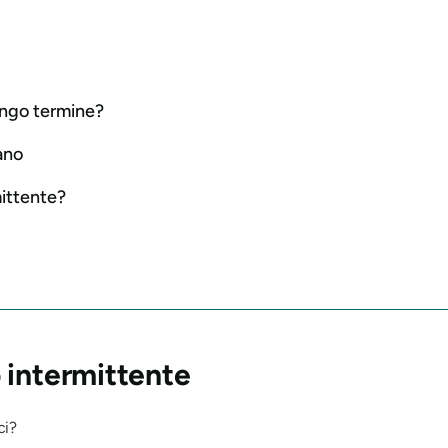
lungo termine?
ano
mittente?
 intermittente
ci?