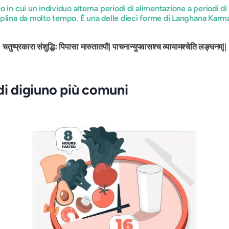
o in cui un individuo alterna periodi di alimentazione a periodi di
iplina da molto tempo. È una delle dieci forme di Langhana Karma
चतुष्प्रकारा
संशुद्धिः
पिपासा
मारुतातपौ
|
पाचनान्युपवासश्च
व्यायामश्चेति
लङ्घनम्
||
(Cap.
di digiuno più comuni