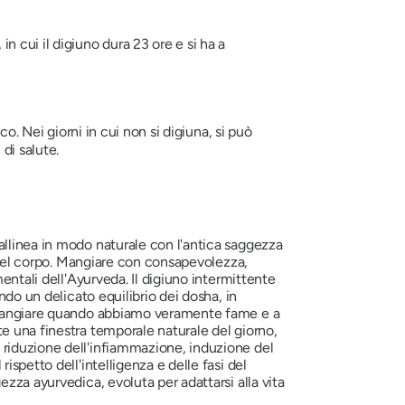
 cui il digiuno dura 23 ore e si ha a
ico. Nei giorni in cui non si digiuna, si può
di salute.
allinea in modo naturale con l'antica saggezza
i del corpo. Mangiare con consapevolezza,
entali dell'Ayurveda. Il digiuno intermittente
ndo un delicato equilibrio dei dosha, in
 a mangiare quando abbiamo veramente fame e a
e una finestra temporale naturale del giorno,
 riduzione dell'infiammazione, induzione del
spetto dell'intelligenza e delle fasi del
zza ayurvedica, evoluta per adattarsi alla vita