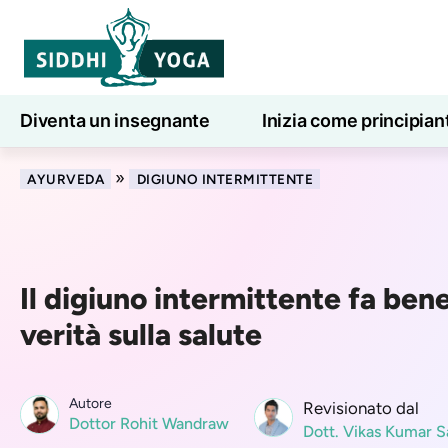
Diventa un insegnante
Inizia come principian
Lezioni di yoga online
7 giorni di benessere
»
AYURVEDA
DIGIUNO INTERMITTENTE
Il digiuno intermittente fa ben
verità sulla salute
Autore
Revisionato dal
Dottor Rohit Wandraw
Dott. Vikas Kumar S