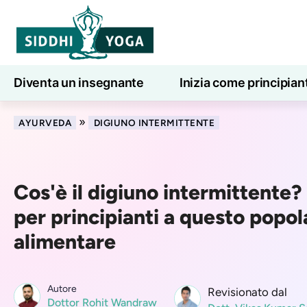
Diventa un insegnante
Inizia come principian
Lezioni di yoga online
7 giorni di benessere
»
AYURVEDA
DIGIUNO INTERMITTENTE
Cos'è il digiuno intermittente?
per principianti a questo popo
alimentare
Autore
Revisionato dal
Dottor Rohit Wandraw