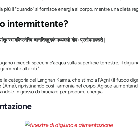
a più il "quando" si fornisce energia al corpo, mentre una dieta reg
no intermittente?
पांशुभस्मावकिरणैरिव चानतिबहूदकं मध्यबलो दोषः प्रशोषमापद्यते ||
iugano i piccoli specchi d'acqua sulla superficie terrestre, il dig
ggermente alterati."
ella categoria del Langhan Karma, che stimola l'Agni (il fuoco dige
ine (Ama), ripristinando così l'armonia nel corpo. Agisce aumentand
dole in grasso da bruciare per produrre energia.
entazione