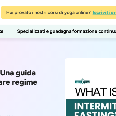
Hai provato i nostri corsi di yoga online?
Iscriviti o
te
Specializzati e guadagna formazione continu
Blog
Imparare
 Una guida
lare regime