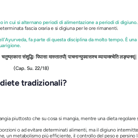
 in cui si alternano periodi di alimentazione a periodi di digiuno
erminata fascia oraria e si digiuna per le ore rimanenti.
ll'Ayurveda, fa parte di questa disciplina da molto tempo. È una 
uarigione.
चतुष्प्रकारा
संशुद्धिः पिपासा मारुतातपौ| पाचनान्युपवासश्च व्यायामश्चेति लङ्घनम्||
22/18)
 diete tradizionali?
angia piuttosto che
su cosa
si mangia, mentre una dieta regolare
 porzioni o ad evitare determinati alimenti, ma il digiuno intermitt
e, un metabolismo più efficiente, il controllo del peso e persino l