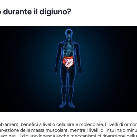
 durante il digiuno?
mbiamenti benefici a livello cellulare e molecolare. I livelli di 
vazione della massa muscolare, mentre i livelli di insulina diminuis
azzinati. Il digiuno innesca anche meccanismi di riparazione cellul