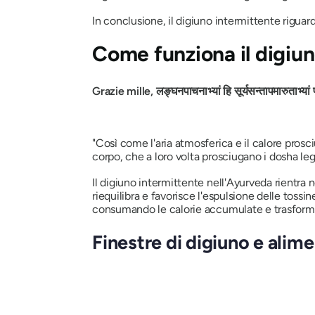
In conclusione, il digiuno intermittente riguard
Come funziona il digiu
Grazie mille, लङ्घनपाचनाभ्यां हि सूर्यसन्तापमारुताभ्यां 
"Così come l'aria atmosferica e il calore prosc
corpo, che a loro volta prosciugano i dosha le
Il digiuno intermittente nell'Ayurveda rientra n
riequilibra e favorisce l'espulsione delle toss
consumando le calorie accumulate e trasforman
Finestre di digiuno e alim