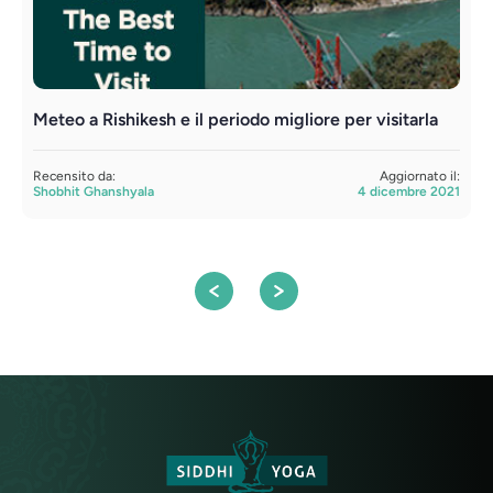
Meteo a Rishikesh e il periodo migliore per visitarla
D
y
Recensito da:
Aggiornato il:
Shobhit Ghanshyala
4 dicembre 2021
R
S