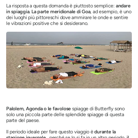
La risposta a questa domanda è piuttosto semplice:
andare
in spiaggia
.
La parte meridionale di Goa
, ad esempio, è uno
dei luoghi più pittoreschi dove ammirare le onde e sentire
le vibrazioni positive che si desiderano.
Palolem, Agonda o le favolose
spiagge di Butterfly sono
solo una piccola parte delle splendide spiagge di questa
parte del paese.
Il periodo ideale per fare questo viaggio è
durante la
stagione invernale
, perché se lo si fa in un altro periodo,
il