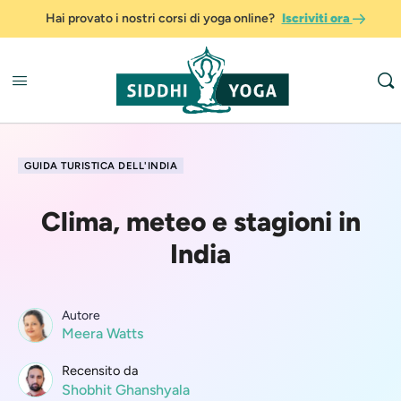
Hai provato i nostri corsi di yoga online?
Iscriviti ora
GUIDA TURISTICA DELL'INDIA
Clima, meteo e stagioni in
India
Autore
Meera Watts
Recensito da
Shobhit Ghanshyala