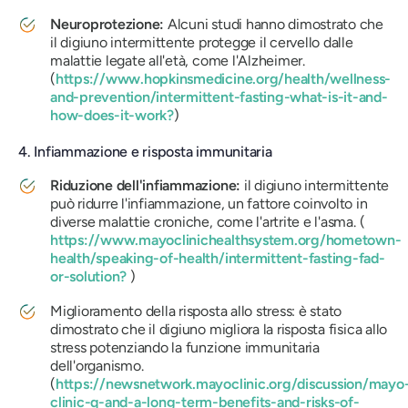
Neuroprotezione:
Alcuni studi hanno dimostrato che
il digiuno intermittente protegge il cervello dalle
malattie legate all'età, come l'Alzheimer.
(
https://www.hopkinsmedicine.org/health/wellness-
and-prevention/intermittent-fasting-what-is-it-and-
how-does-it-work?
)
4. Infiammazione e risposta immunitaria
Riduzione dell'infiammazione:
il digiuno intermittente
può ridurre l'infiammazione, un fattore coinvolto in
diverse malattie croniche, come l'artrite e l'asma. (
https://www.mayoclinichealthsystem.org/hometown-
health/speaking-of-health/intermittent-fasting-fad-
or-solution?
)
Miglioramento della risposta allo stress: è stato
dimostrato che il digiuno migliora la risposta fisica allo
stress potenziando la funzione immunitaria
dell'organismo.
(
https://newsnetwork.mayoclinic.org/discussion/mayo
clinic-q-and-a-long-term-benefits-and-risks-of-