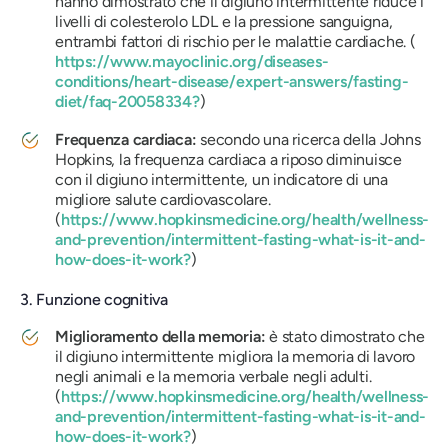
hanno dimostrato che il digiuno intermittente riduce i
livelli di colesterolo LDL e la pressione sanguigna,
entrambi fattori di rischio per le malattie cardiache. (
https://www.mayoclinic.org/diseases-
conditions/heart-disease/expert-answers/fasting-
diet/faq-20058334?
)
Frequenza cardiaca:
secondo una ricerca della Johns
Hopkins, la frequenza cardiaca a riposo diminuisce
con il digiuno intermittente, un indicatore di una
migliore salute cardiovascolare.
(
https://www.hopkinsmedicine.org/health/wellness-
and-prevention/intermittent-fasting-what-is-it-and-
how-does-it-work?
)
3. Funzione cognitiva
Miglioramento della memoria:
è stato dimostrato che
il digiuno intermittente migliora la memoria di lavoro
negli animali e la memoria verbale negli adulti.
(
https://www.hopkinsmedicine.org/health/wellness-
and-prevention/intermittent-fasting-what-is-it-and-
how-does-it-work?
)