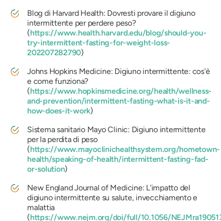
Blog di Harvard Health: Dovresti provare il digiuno
intermittente per perdere peso?
(
https://www.health.harvard.edu/blog/should-you-
try-intermittent-fasting-for-weight-loss-
202207282790
)
Johns Hopkins Medicine: Digiuno intermittente: cos'è
e come funziona?
(
https://www.hopkinsmedicine.org/health/wellness-
and-prevention/intermittent-fasting-what-is-it-and-
how-does-it-work
)
Sistema sanitario Mayo Clinic: Digiuno intermittente
per la perdita di peso
(
https://www.mayoclinichealthsystem.org/hometown-
health/speaking-of-health/intermittent-fasting-fad-
or-solution
)
New England Journal of Medicine: L'impatto del
digiuno intermittente su salute, invecchiamento e
malattia
(
https://www.nejm.org/doi/full/10.1056/NEJMra19051