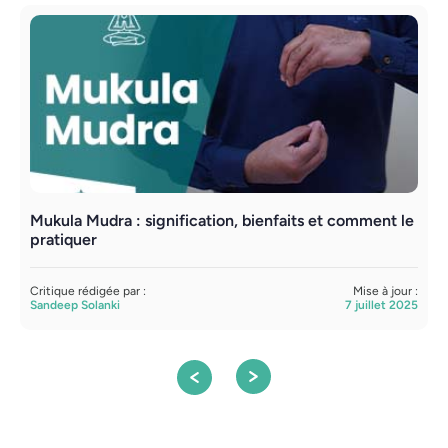
Mukula Mudra : signification, bienfaits et comment le
S
pratiquer
p
Critique rédigée par :
Mise à jour :
C
Sandeep Solanki
7 juillet 2025
S