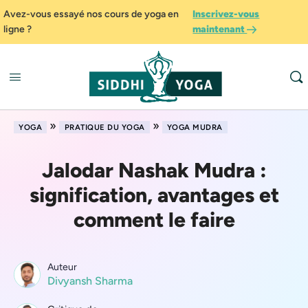
Avez-vous essayé nos cours de yoga en
Inscrivez-vous
ligne ?
maintenant
»
»
YOGA
PRATIQUE DU YOGA
YOGA MUDRA
Jalodar Nashak Mudra :
signification, avantages et
comment le faire
Auteur
Divyansh Sharma