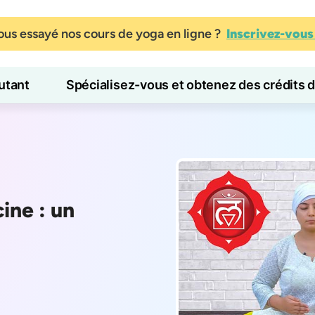
us essayé nos cours de yoga en ligne ?
Inscrivez-vou
tant
Spécialisez-vous et obtenez des crédits 
Blog
Apprendre
ine : un