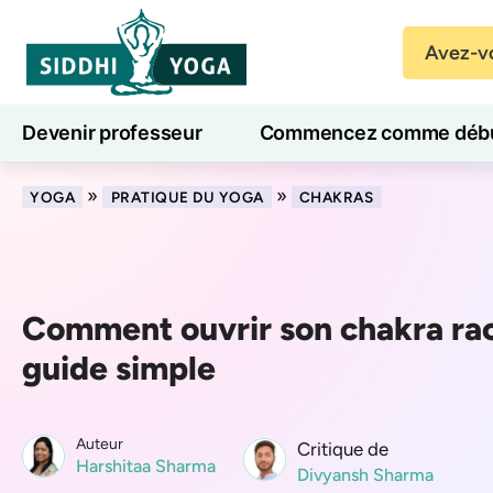
Avez-vo
Devenir professeur
Commencez comme débu
Cours de yoga en ligne
7 jours de bien-être
»
»
YOGA
PRATIQUE DU YOGA
CHAKRAS
Comment ouvrir son chakra rac
guide simple
Auteur
Critique de
Harshitaa Sharma
Divyansh Sharma