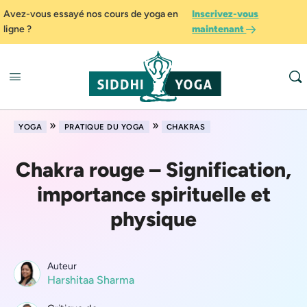
Avez-vous essayé nos cours de yoga en
Inscrivez-vous
ligne ?
maintenant
»
»
YOGA
PRATIQUE DU YOGA
CHAKRAS
Chakra rouge – Signification,
importance spirituelle et
physique
Auteur
Harshitaa Sharma