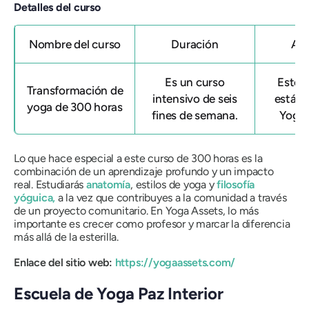
Detalles del curso
Nombre del curso
Duración
Afi
Es un curso
Este 
Transformación de
intensivo de seis
está af
yoga de 300 horas
fines de semana.
Yoga 
Lo que hace especial a este curso de 300 horas es la
combinación de un aprendizaje profundo y un impacto
real. Estudiarás
anatomía
, estilos de yoga y
filosofía
yóguica,
a la vez que contribuyes a la comunidad a través
de un proyecto comunitario. En Yoga Assets, lo más
importante es crecer como profesor y marcar la diferencia
más allá de la esterilla.
Enlace del sitio web:
https://yogaassets.com/
Escuela de Yoga Paz Interior