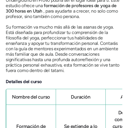
Underground en Provo podría ser el lugar ideal para ti. Este
estudio ofrece una
formación de profesores de yoga de
300 horas
en Utah
, para ayudarte a crecer, no solo como
profesor, sino también como persona.
Su formación va mucho más allá de las asanas de yoga.
Está diseñada para profundizar tu comprensión de la
filosofía del yoga, perfeccionar tus habilidades de
enseñanza y apoyar tu transformación personal. Contarás
con la guía de mentores experimentados en un ambiente
más familiar que de aula. Desde conversaciones
significativas hasta una profunda autorreflexión y una
práctica personal exhaustiva, esta formación se vive tanto
fuera como dentro del tatami.
Detalles del curso
Nombre del curso
Duración
Afi
Des
compl
Formación de
Se extiende a lo
curso, 