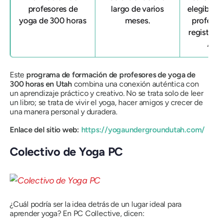
profesores de
largo de varios
elegible
yoga de 300 horas
meses.
profes
registr
All
Este
programa de formación de profesores de yoga de
300 horas en Utah
combina una conexión auténtica con
un aprendizaje práctico y creativo. No se trata solo de leer
un libro; se trata de vivir el yoga, hacer amigos y crecer de
una manera personal y duradera.
Enlace del sitio web:
https://yogaundergroundutah.com/
Colectivo de Yoga PC
¿Cuál podría ser la idea detrás de un lugar ideal para
aprender yoga? En PC Collective, dicen: