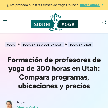
¿Has probado nuestras clases de Yoga Online?
Únete ahora
»
»
YOGA
YOGA EN ESTADOS UNIDOS
YOGA EN UTAH
Formación de profesores de
yoga de 300 horas en Utah:
Compara programas,
ubicaciones y precios
Autor
Meera Watts