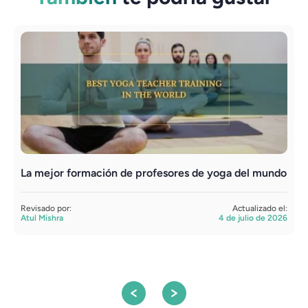
La mejor formación de profesores de yoga del mundo
F
e
Revisado por:
Actualizado el:
Atul Mishra
4 de julio de 2026
R
S