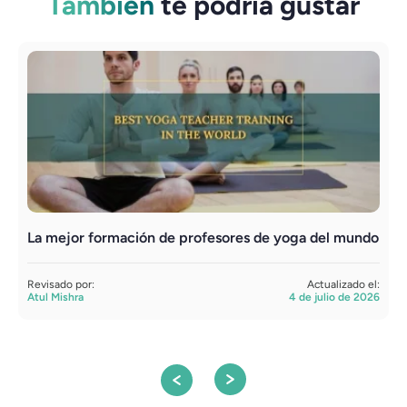
También
te podría gustar
La mejor formación de profesores de yoga del mundo
F
c
Revisado por:
Actualizado el:
Atul Mishra
4 de julio de 2026
R
S