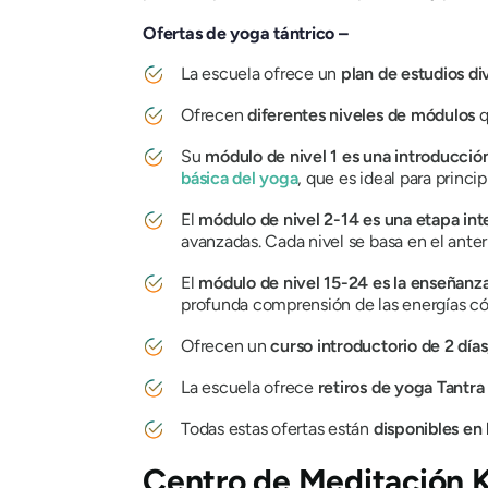
Ofertas de yoga tántrico –
La escuela ofrece un
plan de estudios d
Ofrecen
diferentes niveles de módulos
q
Su
módulo de nivel 1 es una introducció
básica del yoga
, que es ideal para princ
El
módulo de nivel 2-14 es una etapa in
avanzadas. Cada nivel se basa en el anter
El
módulo de nivel 15-24 es la enseñanz
profunda comprensión de las energías có
Ofrecen un
curso introductorio de 2 día
La escuela ofrece
retiros de yoga Tantra
Todas estas ofertas están
disponibles en 
Centro de Meditación