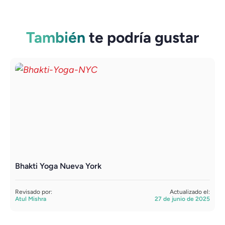
También
te podría gustar
Bhakti Yoga Nueva York
Y
Revisado por:
Actualizado el:
R
Atul Mishra
27 de junio de 2025
S