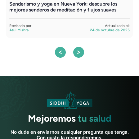
Senderismo y yoga en Nueva York: descubre los
A
mejores senderos de meditación y flujos suaves
d
Revisado por:
Actualizado el:
R
Atul Mishra
24 de octubre de 2025
A
Mejoremos
tu salud
No dude en enviarnos cualquier pregunta que tenga.
Con gusto la responderemos.