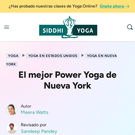
¿Has probado nuestras clases de Yoga Online?
Únete ahora
»
»
YOGA
YOGA EN ESTADOS UNIDOS
YOGA EN NUEVA
YORK
El mejor Power Yoga de
Nueva York
Autor
Meera Watts
Revisado por
Sandeep Pandey