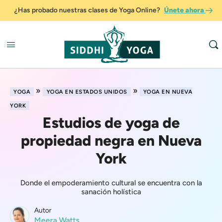
¿Has probado nuestras clases de Yoga Online?
Únete ahora
»
»
YOGA
YOGA EN ESTADOS UNIDOS
YOGA EN NUEVA
YORK
Estudios de yoga de
propiedad negra en Nueva
York
Donde el empoderamiento cultural se encuentra con la
sanación holística
Autor
Meera Watts