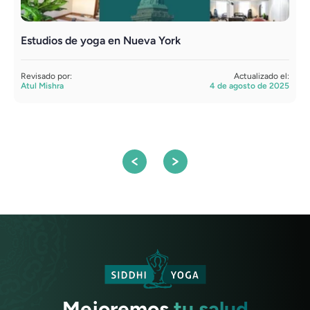
Estudios de yoga en Nueva York
Y
Revisado por:
Actualizado el:
R
Atul Mishra
4 de agosto de 2025
S
Mejoremos
tu salud