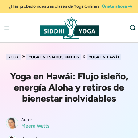
¿Has probado nuestras clases de Yoga Online?
Únete ahora
»
»
YOGA
YOGA EN ESTADOS UNIDOS
YOGA EN HAWÁI
Yoga en Hawái: Flujo isleño,
energía Aloha y retiros de
bienestar inolvidables
Autor
Meera Watts