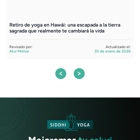
Retiro de yoga en Hawái: una escapada a la tierra
Y
sagrada que realmente te cambiará la vida
p
Revisado por:
Actualizado el:
R
Atul Mishra
30 de enero de 2026
A