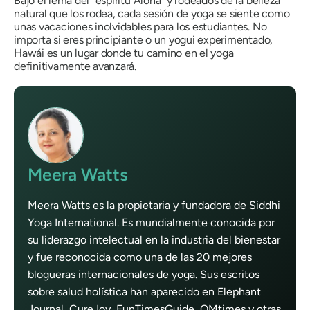
Bajo el lema del "espíritu Aloha" y rodeados de la belleza
natural que los rodea, cada sesión de yoga se siente como
unas vacaciones inolvidables para los estudiantes. No
importa si eres principiante o un yogui experimentado,
Hawái es un lugar donde tu camino en el yoga
definitivamente avanzará.
Meera Watts
Meera Watts es la propietaria y fundadora de Siddhi
Yoga International. Es mundialmente conocida por
su liderazgo intelectual en la industria del bienestar
y fue reconocida como una de las 20 mejores
blogueras internacionales de yoga. Sus escritos
sobre salud holística han aparecido en Elephant
Journal, CureJoy, FunTimesGuide, OMtimes y otras