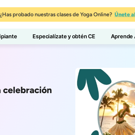
¿Has probado nuestras clases de Yoga Online?
Únete 
ipiante
Especialízate y obtén CE
Aprende 
a celebración