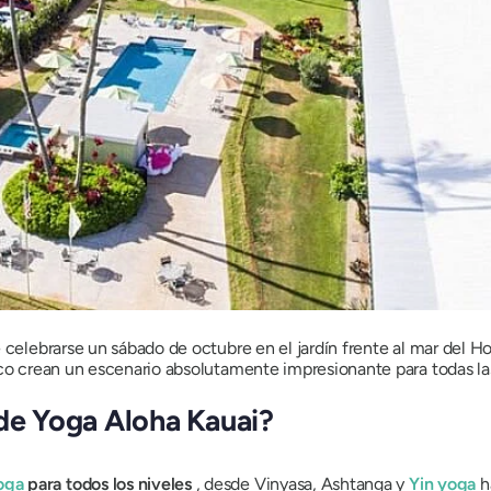
 celebrarse un sábado de octubre en el jardín frente al mar del H
co crean un escenario absolutamente impresionante para todas las 
 de Yoga Aloha Kauai?
yoga
para todos los niveles
, desde Vinyasa, Ashtanga y
Yin yoga
h