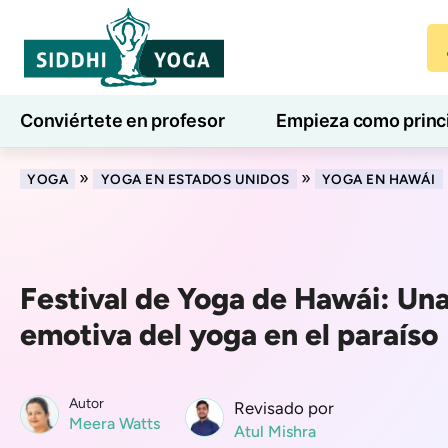
Conviértete en profesor
Empieza como princ
7 días de bienestar
Blog
Aprender
»
»
YOGA
YOGA EN ESTADOS UNIDOS
YOGA EN HAWÁI
Festival de Yoga de Hawái: Un
emotiva del yoga en el paraíso
Autor
Revisado por
Meera Watts
Atul Mishra