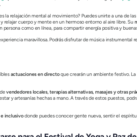
.
res la relajación mental al movimiento? Puedes unirte a una de la
y relajar cuerpo y mente en un hermoso entorno al aire libre. Su
m
n persona como en línea, para compartir energía positiva y buenas
 experiencia maravillosa. Podrás disfrutar de música instrumental 
eíbles
actuaciones en directo
que crearán un ambiente festivo. La 
 de
vendedores locales, terapias alternativas, masajes y otras pr
estar y artesanías hechas a mano. A través de estos puestos, po
e inclusivo
donde puedes conocer gente nueva, sentir el espíritu 
arse para el Festival de Yoga y Paz d