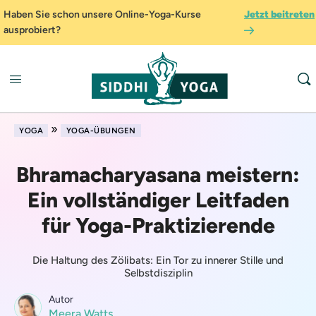
Haben Sie schon unsere Online-Yoga-Kurse
Jetzt beitreten
ausprobiert?
»
YOGA
YOGA-ÜBUNGEN
Bhramacharyasana meistern:
Ein vollständiger Leitfaden
für Yoga-Praktizierende
Die Haltung des Zölibats: Ein Tor zu innerer Stille und
Selbstdisziplin
Autor
Meera Watts