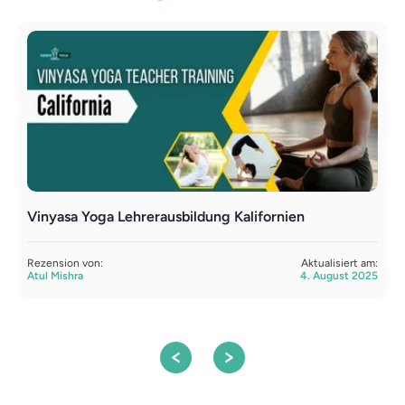
Vinyasa Yoga Lehrerausbildung Kalifornien
Y
P
Rezension von:
Aktualisiert am:
Atul Mishra
4. August 2025
R
S