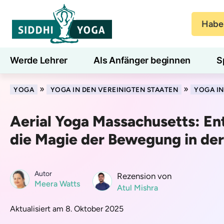
Haben
Werde Lehrer
Als Anfänger beginnen
S
Blog
Lernen
»
»
YOGA
YOGA IN DEN VEREINIGTEN STAATEN
YOGA I
Aerial Yoga Massachusetts: En
die Magie der Bewegung in der
Autor
Rezension von
Meera Watts
Atul Mishra
Aktualisiert am 8. Oktober 2025