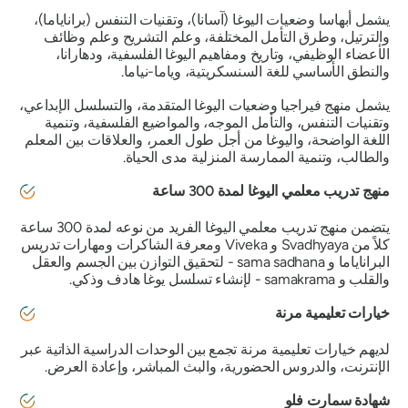
يشمل أبهاسا وضعيات اليوغا (آسانا)، وتقنيات التنفس (براناياما)،
والترتيل، وطرق التأمل المختلفة، وعلم التشريح وعلم وظائف
الأعضاء الوظيفي، وتاريخ ومفاهيم اليوغا الفلسفية، ودهارانا،
والنطق الأساسي للغة السنسكريتية، وياما-نياما.
يشمل منهج فيراجيا وضعيات اليوغا المتقدمة، والتسلسل الإبداعي،
وتقنيات التنفس، والتأمل الموجه، والمواضيع الفلسفية، وتنمية
اللغة الواضحة، واليوغا من أجل طول العمر، والعلاقات بين المعلم
والطالب، وتنمية الممارسة المنزلية مدى الحياة.
منهج تدريب معلمي اليوغا لمدة 300 ساعة
يتضمن منهج تدريب معلمي اليوغا الفريد من نوعه لمدة 300 ساعة
كلاً من Svadhyaya و Viveka ومعرفة الشاكرات ومهارات تدريس
البراناياما و sama sadhana - لتحقيق التوازن بين الجسم والعقل
والقلب و samakrama - لإنشاء تسلسل يوغا هادف وذكي.
خيارات تعليمية مرنة
لديهم خيارات تعليمية مرنة تجمع بين الوحدات الدراسية الذاتية عبر
الإنترنت، والدروس الحضورية، والبث المباشر، وإعادة العرض.
شهادة سمارت فلو