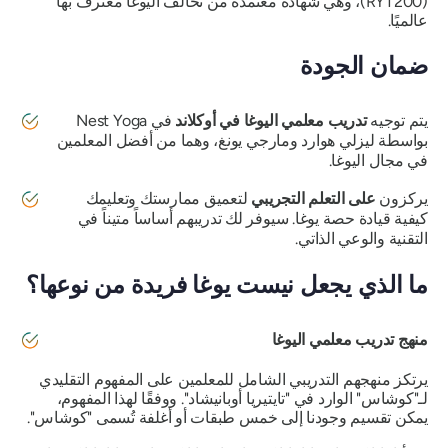
(RYT200)، وهي شهادة معتمدة من تحالف اليوغا معترف بها
عالميًا.
ضمان الجودة
يتم توجيه
تدريب معلمي اليوغا في أوكلاند
في Nest Yoga
بواسطة ليزلي هوارد ومارجي يونغ، وهما من أفضل المعلمين
في مجال اليوغا.
يركزون
على التعلم التجريبي
لتعميق ممارستك وتعليمك
كيفية قيادة حصة يوغا. سيوفر لك تدريبهم أساساً متيناً في
التقنية والوعي الذاتي.
ما الذي يجعل نيست يوغا فريدة من نوعها؟
منهج تدريب معلمي اليوغا
يرتكز منهجهم التدريبي الشامل للمعلمين على المفهوم التقليدي
لـ"كوشاس" الوارد في "تايتيريا أوبانيشاد". ووفقًا لهذا المفهوم،
يمكن تقسيم وجودنا إلى خمس طبقات أو أغلفة تُسمى "كوشاس".