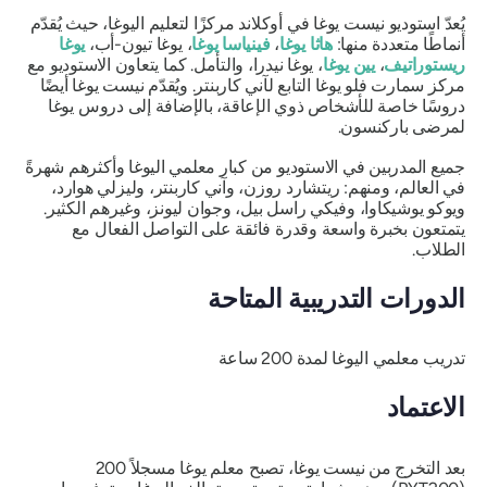
يُعدّ استوديو نيست يوغا في أوكلاند مركزًا لتعليم اليوغا، حيث يُقدّم
أنماطًا متعددة منها:
هاثا يوغا
،
فينياسا يوغا
، يوغا تيون-أب،
يوغا
ريستوراتيف
،
يين يوغا
، يوغا نيدرا، والتأمل. كما يتعاون الاستوديو مع
مركز سمارت فلو يوغا التابع لآني كاربنتر. ويُقدّم نيست يوغا أيضًا
دروسًا خاصة للأشخاص ذوي الإعاقة، بالإضافة إلى دروس يوغا
لمرضى باركنسون.
جميع المدربين في الاستوديو من كبار معلمي اليوغا وأكثرهم شهرةً
في العالم، ومنهم: ريتشارد روزن، وآني كاربنتر، وليزلي هوارد،
ويوكو يوشيكاوا، وفيكي راسل بيل، وجوان ليونز، وغيرهم الكثير.
يتمتعون بخبرة واسعة وقدرة فائقة على التواصل الفعال مع
الطلاب.
الدورات التدريبية المتاحة
تدريب معلمي اليوغا لمدة 200 ساعة
الاعتماد
بعد التخرج من نيست يوغا، تصبح معلم يوغا مسجلاً 200