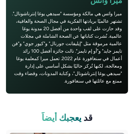
ميرا واتس
ميرا واتس هي مالكة ومؤسسة "سيدهي يوغا إنترناشونال".
تشتهر عالميًا بريادتها الفكرية في مجال الصحة والعافية،
وقد حازت على لقب واحدة من أفضل 20 مدونة يوغا
عالمية. نُشرت كتاباتها عن الصحة الشاملة في مجلات
عالمية مرموقة مثل "إيليفانت جورنال" و"كيور جوي" و"فن
تايمز جايد" و"أو إم تايمز". نالت جائزة أفضل 100 رائد
أعمال في سنغافورة عام 2022. تعمل ميرا كمعلمة يوغا
ومعالجة، لكنها تُركز حاليًا بشكل أساسي على إدارة
"سيدهي يوغا إنترناشونال"، وكتابة المدونات، وقضاء وقت
ممتع مع عائلتها في سنغافورة.
قد
يعجبك أيضاً