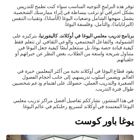
توفر هذه البرامج التوجيه المناسب سواء كنت تطمح للتدريس
بشكل احترافي أو ترغب ببساطة في إثراء ممارستك الشخصية.
يشمل منهجها الشامل وضعيات اليوغا (الأسانا)، وتقنيات التنفس
(البراناياما)، والتأمل، وفلسفة اليوغا.
برنامج تدريب معلمي اليوغا في أوكلاند، كاليفورنيا،
بتركيزه على
الشمولية، والتفاعل المجتمعي، والوعي الثقافي. لن تتعلم فقط
كيفية قيادة حصة يوغا، بل ستتعلم أيضًا كيفية جعل اليوغا في
متناول شريحة واسعة من الطلاب، بغض النظر عن خبراتهم أو
خلفياتهم.
يقود قطاع اليوغا في أوكلاند نخبة من أكثر المعلمين خبرة في
العالم. ويضمن أسلوب تدريسهم، إلى جانب أحجام الفصول
الصغيرة والتدريب العملي، حصولك على اهتمام ودعم شخصيين
طوال فترة التدريب.
في هذا المنشور، نشارككم تفاصيل أفضل مراكز تدريب معلمي
اليوغا المعتمدة في أوكلاند لتسريع رحلتكم في عالم اليوغا.
يوغا باور كوست