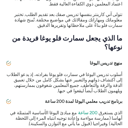
اعتماد المعلمين ذوي الكفاءة العالية فقط.
تتولى آني كاربنتر بنفسها تدريس صفك بعد تقديم الطلب. تختبر
معلوماتك ومهاراتك ومقالاتك في مواضيع مختلفة. تُمنح شهادة
سمارت فلو بناءً على ملاحظاتها وتقريرها الدقيق.
ما الذي يجعل سمارت فلو يوغا فريدة من
نوعها؟
منهج تدريس اليوغا
أسلوب
تدريس اليوغا
في سمارت فلو يوغا بفرادته، إذ يدعو الطلاب
إلى اكتشاف ذواتهم والتعبير عنها بشكل كامل من خلال تعميق
الدقة والرقة والتعاطف. جميع المعلمين شغوفون بممارستهم،
ويلهمون الطلاب أيضاً ليقعوا في حبها.
برنامج تدريب معلمي اليوغا لمدة 200 ساعة
الذي يستغرق
200 ساعة
مع مبادئ اليوغا الأساسية المتمثلة في
أبهاسا (ممارسة مواءمة وإعادة توجيه انتباه المرء إلى اللحظة
الحالية) وفيراجيا (قبول ما يأتي مع التوازن والسكينة).