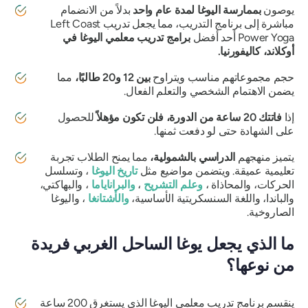
يوصون
بممارسة اليوغا لمدة عام واحد
بدلاً من الانضمام
مباشرة إلى برنامج التدريب، مما يجعل تدريب Left Coast
Power Yoga أحد أفضل
برامج تدريب معلمي اليوغا في
أوكلاند، كاليفورنيا.
حجم مجموعاتهم مناسب ويتراوح
بين 12 و20 طالبًا،
مما
يضمن الاهتمام الشخصي والتعلم الفعال.
إذا
فاتتك 20 ساعة من الدورة، فلن تكون مؤهلاً
للحصول
على الشهادة حتى لو دفعت ثمنها.
يتميز منهجهم
الدراسي بالشمولية،
مما يمنح الطلاب تجربة
تعليمية عميقة. ويتضمن مواضيع مثل
تاريخ اليوغا
، وتسلسل
الحركات، والمحاذاة ،
وعلم التشريح
،
والبراناياما
، والبهاكتي،
والباندا، واللغة السنسكريتية الأساسية،
والأشتانغا
، واليوغا
الصاروخية.
ما الذي يجعل يوغا الساحل الغربي فريدة
من نوعها؟
ينقسم برنامج تدريب معلمي اليوغا الذي يستغرق 200 ساعة