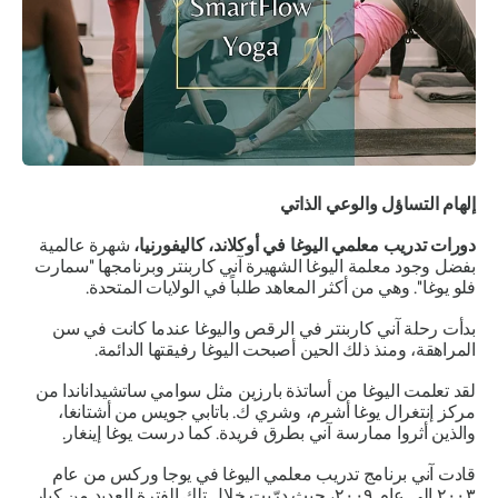
إلهام التساؤل والوعي الذاتي
دورات تدريب معلمي اليوغا في أوكلاند، كاليفورنيا،
شهرة عالمية
بفضل وجود معلمة اليوغا الشهيرة آني كاربنتر وبرنامجها "سمارت
فلو يوغا". وهي من أكثر المعاهد طلباً في الولايات المتحدة.
بدأت رحلة آني كاربنتر في الرقص واليوغا عندما كانت في سن
المراهقة، ومنذ ذلك الحين أصبحت اليوغا رفيقتها الدائمة.
لقد تعلمت اليوغا من أساتذة بارزين مثل سوامي ساتشيداناندا من
مركز إنتغرال يوغا أشرم، وشري ك. باتابي جويس من أشتانغا،
والذين أثروا ممارسة آني بطرق فريدة. كما درست يوغا إينغار.
قادت آني برنامج تدريب معلمي اليوغا في يوجا وركس من عام
٢٠٠٣ إلى عام ٢٠٠٩، حيث درّبت خلال تلك الفترة العديد من كبار