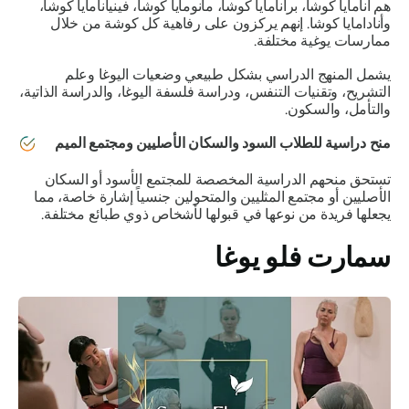
هم أنامايا كوشا، برانامايا كوشا، مانومايا كوشا، فينيانامايا كوشا،
وأنادامايا كوشا. إنهم يركزون على رفاهية كل كوشة من خلال
ممارسات يوغية مختلفة.
يشمل المنهج الدراسي بشكل طبيعي وضعيات اليوغا وعلم
التشريح، وتقنيات التنفس، ودراسة فلسفة اليوغا، والدراسة الذاتية،
والتأمل، والسكون.
منح دراسية للطلاب السود والسكان الأصليين ومجتمع الميم
تستحق منحهم الدراسية المخصصة للمجتمع الأسود أو السكان
الأصليين أو مجتمع المثليين والمتحولين جنسياً إشارة خاصة، مما
يجعلها فريدة من نوعها في قبولها لأشخاص ذوي طبائع مختلفة.
سمارت فلو يوغا