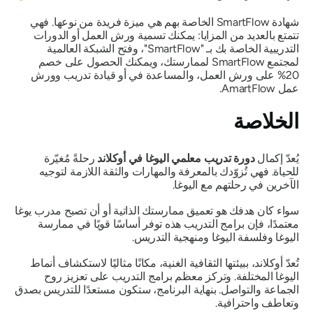
شهادة SmartFlow الخاصة بهم هي ميزة فريدة من نوعها. فهي
تتمتع بالعديد من المزايا: يمكنك تسمية ورش العمل أو الدورات
التدريبية الخاصة بك بـ "SmartFlow"، وفتح الشبكة العالمية
لمجتمع SmartFlow لممارستك، ويمكنك الحصول على خصم
20% على ورش العمل، والمساعدة في أو قيادة تدريب وورش
عمل AmartFlow.
الخلاصة
يُعدّ إكمال
دورة تدريب معلمي اليوغا في أوكلاند
رحلةً مُغيّرة
للحياة. فهي تُزوّدك بالمعرفة والمهارات والثقة اللازمة لتوجيه
الآخرين في رحلتهم مع اليوغا.
سواء كان هدفك هو تعميق ممارستك الذاتية أو أن تصبح مدرب يوغا
معتمدًا، فإن برامج التدريب هذه توفر أساسًا قويًا في ممارسة
اليوغا وفلسفة اليوغا ومنهجية التدريس.
تُعدّ أوكلاند، ببيئتها الثقافية الغنية، مكانًا مثاليًا لاستكشاف أنماط
اليوغا المختلفة. وتركز معظم برامج التدريب على تعزيز روح
الجماعة والتواصل. بنهاية البرنامج، ستكون مستعدًا للتدريس بصدق
وتعاطف واحترافية.