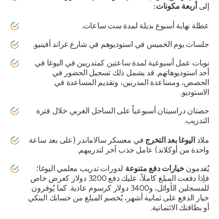
إلى
أربعة مكونات:
عطلة نهاية أسبوع بديلة لمدة ست ساعات.
جلسات يوم الخميس في استوديوهم في شارع غراند أفينيو.
نوبات عمل أسبوعية لمدة ساعتين كمتدربين في اليوغا في
أحد استوديوهاتهم. قد يشمل ذلك تسجيل الحضور في
الحصص، ومساعدة المدربين، وتقديم المساعدة في
الاستوديو.
حصتان دراسيتان أسبوعياً على الساحل الغربي خلال فترة
التدريب.
ملاذ
اليوغا بعد التخرج
في معسكر سالاماندر (على بعد ساعة
واحدة من أوكلاند) عامل جذب آخر لتدريبهم.
يُقدمون
خيارات دفع متنوعة
لدورات تدريب معلمي اليوغا؛
فإذا دفعت المبلغ كاملاً، عليك دفع 3200 دولار كعرض خاص
للمسجلين الأوائل، و3400 دولار كرسوم عادية. كما يُوفرون
خيار الدفع على ثمانية أشهر، يُخصم المبلغ من حسابك البنكي
أو بطاقتك الائتمانية.