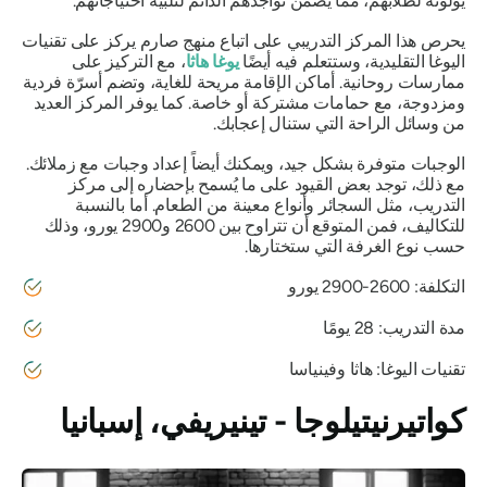
يولونه لطلابهم، مما يضمن تواجدهم الدائم لتلبية احتياجاتهم.
يحرص هذا المركز التدريبي على اتباع منهج صارم يركز على تقنيات
اليوغا التقليدية، وستتعلم فيه أيضًا
يوغا هاثا
، مع التركيز على
ممارسات روحانية. أماكن الإقامة مريحة للغاية، وتضم أسرّة فردية
ومزدوجة، مع حمامات مشتركة أو خاصة. كما يوفر المركز العديد
من وسائل الراحة التي ستنال إعجابك.
الوجبات متوفرة بشكل جيد، ويمكنك أيضاً إعداد وجبات مع زملائك.
مع ذلك، توجد بعض القيود على ما يُسمح بإحضاره إلى مركز
التدريب، مثل السجائر وأنواع معينة من الطعام. أما بالنسبة
للتكاليف، فمن المتوقع أن تتراوح بين 2600 و2900 يورو، وذلك
حسب نوع الغرفة التي ستختارها.
التكلفة: 2600-2900 يورو
مدة التدريب: 28 يومًا
تقنيات اليوغا: هاثا وفينياسا
كواتيرنيتيلوجا - تينيريفي، إسبانيا