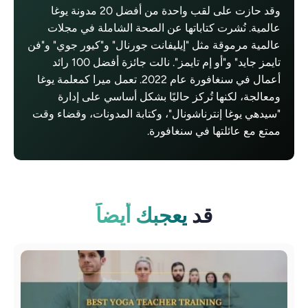
وقد حازت على لقب واحدة من أفضل 20 مدونة يوغا
عالمية. نُشرت كتاباتها عن الصحة الشاملة في مجلات
عالمية مرموقة مثل "إيليفانت جورنال" و"كيور جوي" و"فن
تايمز جايد" و"أو إم تايمز". نالت جائزة أفضل 100 رائد
أعمال في سنغافورة عام 2022. تعمل ميرا كمعلمة يوغا
ومعالجة، لكنها تُركز حاليًا بشكل أساسي على إدارة
"سيدهي يوغا إنترناشونال"، وكتابة المدونات، وقضاء وقت
ممتع مع عائلتها في سنغافورة.
قد
يعجبك أيضاً