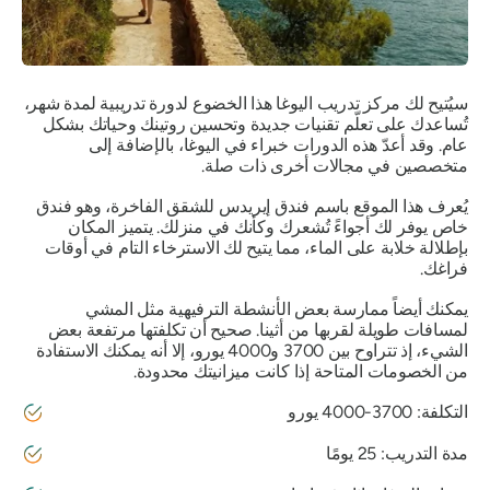
سيُتيح لك مركز تدريب اليوغا هذا الخضوع لدورة تدريبية لمدة شهر،
تُساعدك على تعلّم تقنيات جديدة وتحسين روتينك وحياتك بشكل
عام. وقد أعدّ هذه الدورات خبراء في اليوغا، بالإضافة إلى
متخصصين في مجالات أخرى ذات صلة.
يُعرف هذا الموقع باسم فندق إيريدس للشقق الفاخرة، وهو فندق
خاص يوفر لك أجواءً تُشعرك وكأنك في منزلك. يتميز المكان
بإطلالة خلابة على الماء، مما يتيح لك الاسترخاء التام في أوقات
فراغك.
يمكنك أيضاً ممارسة بعض الأنشطة الترفيهية مثل المشي
لمسافات طويلة لقربها من أثينا. صحيح أن تكلفتها مرتفعة بعض
الشيء، إذ تتراوح بين 3700 و4000 يورو، إلا أنه يمكنك الاستفادة
من الخصومات المتاحة إذا كانت ميزانيتك محدودة.
التكلفة: 3700-4000 يورو
مدة التدريب: 25 يومًا