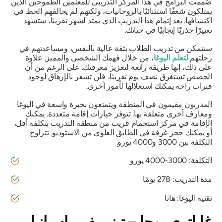
صُممت البرامج في هذا المركز التدريبي للمعلمين الطموحين الذين
يمتلكون شغفًا استثنائيًا بالروحانيات، ولكنهم لم يحالفهم الحظ في
اكتشافها. بعد إتمام هذا التدريب الذي يمتد لشهر تقريبًا، ستشهد
تغييرًا جذريًا إيجابيًا في حياتك.
ستتمكن من تدريب الطلاب بثقة عالية بالنفس، ومساعدتهم في
رحلتهم
لتعلم اليوغا
، من خلال فهمك الشخصي والمميز. علاوة
على ذلك، إنها طريقة رائعة لتعزيز معرفتك. على الرغم من أن
الحصص تستغرق نصف يوم تقريبًا، فلن تشعر بالإرهاق لوجود
فترات راحة يمكنك استغلالها لأمور أخرى.
المدربون مقيمون في المنطقة ويتمتعون بخبرة واسعة في اليوغا
ومعارف أخرى متعلقة بها. تتوفر خيارات إقامة متعددة. يمكنك
الإقامة في مركز استجمام قريب من منطقة التدريب بتكلفة أقل،
أو يمكنك حجز غرفة في الطابق العلوي من الاستوديو. تتراوح
التكلفة بين 3000 و4000 يورو.
التكلفة: 3000-4000 يورو
مدة التدريب: 278 يومًا
تقنية اليوغا: هاثا
غاياتري يوجا – تينيريفي، إسبانيا