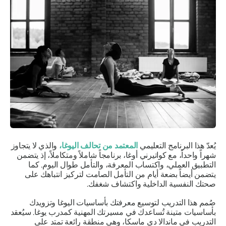
يُعدّ هذا البرنامج التعليمي
المعتمد من تحالف اليوغا،
والذي لا يتجاوز
شهراً واحداً، مع كواتيرني أوغا، برنامجاً شاملاً ومتكاملاً، إذ يتضمن
التطبيق العملي، واكتساب المعرفة، والتأمل طوال اليوم. كما
يتضمن أيضاً بضعة أيام من التأمل الصامت لتركيز انتباهك على
صحتك النفسية الداخلية واكتشاف شغفك.
صُمم هذا التدريب لتوسيع معرفتك بأساسيات اليوغا وتزويدك
بأساسيات متينة تُساعدك في مسيرتك المهنية كمدرب يوغا. سيُعقد
التدريب في ماندالا دي ماسكا، وهي منطقة رائعة تمتد على