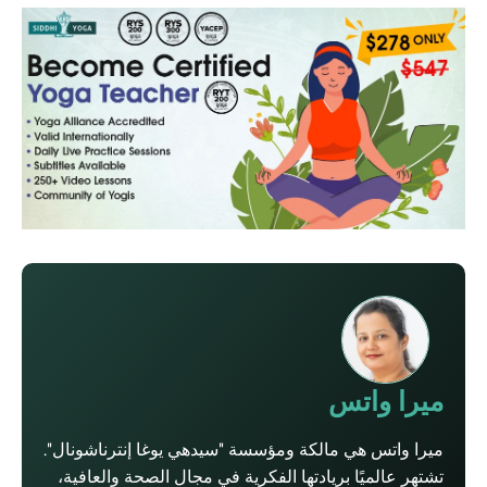
ميرا واتس
ميرا واتس هي مالكة ومؤسسة "سيدهي يوغا إنترناشونال".
تشتهر عالميًا بريادتها الفكرية في مجال الصحة والعافية،