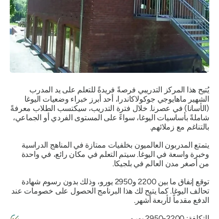
يُتيح هذا المركز التدريبي فرصةً فريدةً للتعلم على يد المدرب
الشهير ماهايوجي جوكولاكاندرا، أحد أبرز خبراء وضعيات اليوغا
(الأسانا) في عصرنا. خلال فترة التدريب، سيكتسب الطلاب معرفةً
شاملةً بأساسيات اليوغا، سواءً على المستوى الفردي أو الجماعي،
بالتناغم مع زملائهم.
يتمتع المدربون العالميون بخلفيات ممتازة في المناهج الدراسية
وخبرة واسعة في اليوغا. سيتم التعلم في مكان رائع، في واحدة
من أصغر مدن العالم في بلجيكا.
توقع إنفاق ما بين 2200 و2950 يورو، وذلك بدون رسوم شهادة
تحالف اليوغا. كما يتيح لك هذا البرنامج الحصول على خصومات عند
الدفع مقدماً لأربعة أشهر.
التكلفة: 2200-2950 يورو