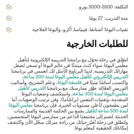
التكلفة: 2600-3000 يورو
مدة التدريب: 27 يومًا
تقنيات اليوغا: أشتانغا، فينياسا، أكرو، واليوغا العلاجية
للطلبات الخارجية
انطلق في رحلة تحوّل مع برامجنا التدريبية الإلكترونية لتأهيل
معلّمي اليوغا. سواء كنتَ مبتدئًا في عالم اليوغا أو تسعى لصقل
مهاراتك التدريسية، لدينا البرنامج الأمثل لك. انغمس في برنامجنا
التدريبي الإلكتروني لتأهيل معلّمي اليوغا لمدة 200 ساعة،
واكتسب أساسًا متينًا في
فلسفة اليوغا
، وعلم التشريح، وأساليب
التدريس الفعّالة. طوّر ممارستك مع برنامجنا
التدريبي لتأهيل
معلّمي اليوغا لمدة 300 ساعة
، واستكشف وضعيات اليوغا
المتقدمة، وتقنيات التنفس (براناياما)، وفن ترتيب الوضعيات. أما
لمن يطمحون لأعلى مستويات الخبرة، فإن برنامجنا
معلّمي اليوغا
لمدة 500 ساعة
لتأهيل
يجمع بين الحكمة القديمة والممارسات
الحديثة. انضم إلى مجتمعنا الداعم من ممارسي اليوغا المتحمسين،
وانطلق في رحلة تُغيّر حياتك من راحة منزلك. سجّل الآن واكتشف
إمكاناتك الحقيقية كمعلّم يوغا.