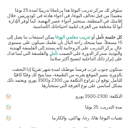
سيُوفر لك مركز تدريب اليوغا هذا برنامجًا تدريبيًا لمدة 25 يومًا
معتمدًا من قبل تحالف اليوغا، في أجواء هادئة في كودوريس. خلال
إقامتك في المنطقة، ستختبر أجواء عصر النهضة. كما تُوفر الإدارة
أنواعًا مختلفة من الغرف لتلبية احتياجاتك الأساسية.
كل جلسة تأمل
أو
تدريب معلمي اليوغا
يمكن استيعاب ما يصل إلى
15 مسجلاً، مما يمنحك راحة البال بأن تعلمك سيكون على مستوى
عالٍ. يركز التدريب على الروحانية لأنه يستند إلى الفلسفة الهندية
والبوذية. ستركز الدورة على الصمت
تأمل
والفلسفة التي تُساعدك
على إبراز ذاتك الداخلية لتصبح أكثر سلاماً.
ستكون جنوب غرب فرنسا موطنك لمدة شهر تقريبًا إذا التحقت
بالدورة. يتميز الموقع بقربه من الطبيعة، مما يتيح لك وقتًا كافيًا
للتأمل. توقع أن تتراوح التكلفة بين 2300 و3500 يورو، ويعتمد ذلك
بشكل أساسي على نوع الغرفة التي ستختارها.
التكلفة: 2300-3500 يورو
مدة التدريب: 25 يومًا
تقنيات اليوغا: هاثا، رجا، بهاكتي، والكارما