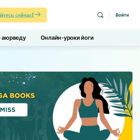
йтесь сейчас!
Войти
е аюрведу
Онлайн-уроки йоги