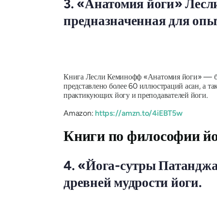
3. «Анатомия йоги» Лесл
предназначенная для опы
Книга Лесли Кеминофф «Анатомия йоги» — безу
представлено более 60 иллюстраций асан, а т
практикующих йогу и преподавателей йоги.
Amazon:
https://amzn.to/4iEBT5w
Книги по философии й
4. «Йога-сутры Патандж
древней мудрости йоги.