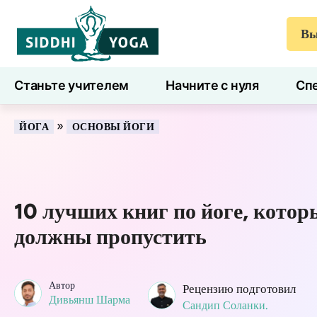
Вы
Станьте учителем
Начните с нуля
Спе
7 дней здоровья
Блог
Учиться
»
ЙОГА
ОСНОВЫ ЙОГИ
10 лучших книг по йоге, котор
должны пропустить
Автор
Рецензию подготовил
Дивьянш Шарма
Сандип Соланки.