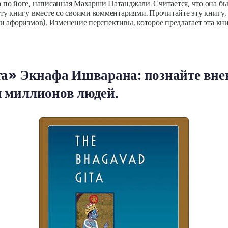
о йоге, написанная Махарши Патанджали. Считается, что она был
у книгу вместе со своими комментариями. Прочитайте эту книгу,
 афоризмов). Изменение перспективы, которое предлагает эта кн
та» Экнафа Ишварана: познайте вне
 миллионов людей.