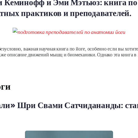
и Кеминофф и Эми Мэтьюз: книга по
тных практиков и преподавателей.
словно, важная научная книга по йоге, особенно если вы хотите
акже описание движений мышц и биомеханики. Однако эта книга в 
оги
али» Шри Свами Сатчидананды: стан