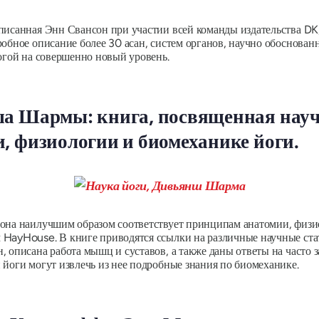
исанная Энн Свансон при участии всей команды издательства DK, 
робное описание более 30 асан, систем органов, научно обоснован
огой на совершенно новый уровень.
ша Шармы: книга, посвященная нау
, физиологии и биомеханике йоги.
 она наилучшим образом соответствует принципам анатомии, физи
 HayHouse. В книге приводятся ссылки на различные научные ст
 описана работа мышц и суставов, а также даны ответы на часто з
 йоги могут извлечь из нее подробные знания по биомеханике.