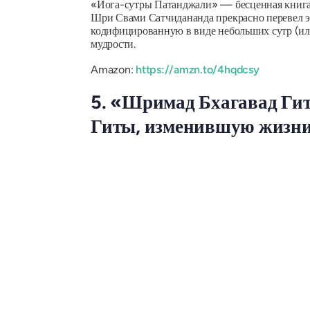
«Йога-сутры Патанджали» — бесценная книга п
Шри Свами Сатчидананда прекрасно перевел эт
кодифицированную в виде небольших сутр (или
мудрости.
Amazon:
https://amzn.to/4hqdcsy
5. «Шримад Бхагавад Ги
Гиты, изменившую жизни