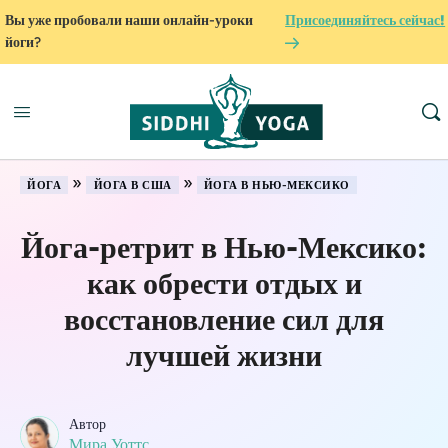
Вы уже пробовали наши онлайн-уроки
Присоединяйтесь сейчас!
йоги?
»
»
ЙОГА
ЙОГА В США
ЙОГА В НЬЮ-МЕКСИКО
Йога-ретрит в Нью-Мексико:
как обрести отдых и
восстановление сил для
лучшей жизни
Автор
Мира Уоттс