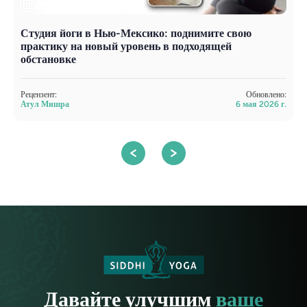
Студия йоги в Нью-Мексико: поднимите свою
Б
практику на новый уровень в подходящей
о
обстановке
Р
А
Рецензент:
Обновлено:
Атул Мишра
6 мая 2026 г.
Давайте улучшим
ваше