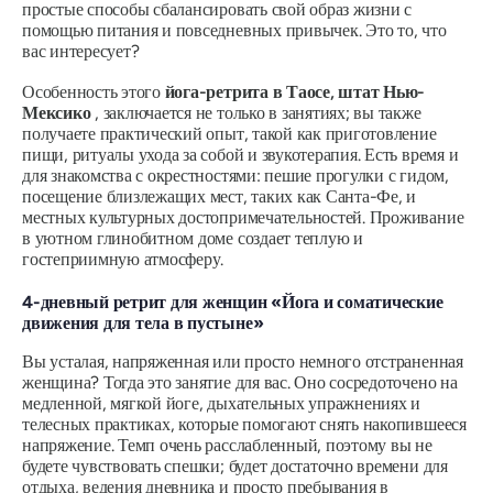
простые способы сбалансировать свой образ жизни с
помощью питания и повседневных привычек. Это то, что
вас интересует?
Особенность этого
йога-ретрита в Таосе, штат Нью-
Мексико
, заключается не только в занятиях; вы также
получаете практический опыт, такой как приготовление
пищи, ритуалы ухода за собой и звукотерапия. Есть время и
для знакомства с окрестностями: пешие прогулки с гидом,
посещение близлежащих мест, таких как Санта-Фе, и
местных культурных достопримечательностей. Проживание
в уютном глинобитном доме создает теплую и
гостеприимную атмосферу.
4-дневный ретрит для женщин «Йога и соматические
движения для тела в пустыне»
Вы усталая, напряженная или просто немного отстраненная
женщина? Тогда это занятие для вас. Оно сосредоточено на
медленной, мягкой йоге, дыхательных упражнениях и
телесных практиках, которые помогают снять накопившееся
напряжение. Темп очень расслабленный, поэтому вы не
будете чувствовать спешки; будет достаточно времени для
отдыха, ведения дневника и просто пребывания в