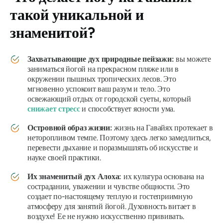
такой уникальной и
знаменитой?
Захватывающие дух природные пейзажи:
вы можете
заниматься йогой на прекрасном пляже или в
окружении пышных тропических лесов. Это
мгновенно успокоит ваш разум и тело. Это
освежающий отдых от городской суеты, который
снижает стресс
и способствует ясности ума.
Островной образ жизни:
жизнь на Гавайях протекает в
неторопливом темпе. Поэтому здесь легко замедлиться,
перевести дыхание и поразмышлять об искусстве и
науке своей практики.
Их знаменитый дух Алоха:
их культура основана на
сострадании, уважении и чувстве общности. Это
создает по-настоящему теплую и гостеприимную
атмосферу для занятий йогой. Духовность витает в
воздухе! Ее не нужно искусственно прививать.