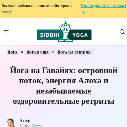
Вы уже пробовали наши онлайн-уроки
Присоединяйтесь сейчас!
йоги?
»
»
ЙОГА
ЙОГА В США
ЙОГА НА ГАВАЙЯХ
Йога на Гавайях: островной
поток, энергия Алоха и
незабываемые
оздоровительные ретриты
Автор
Мира Уоттс