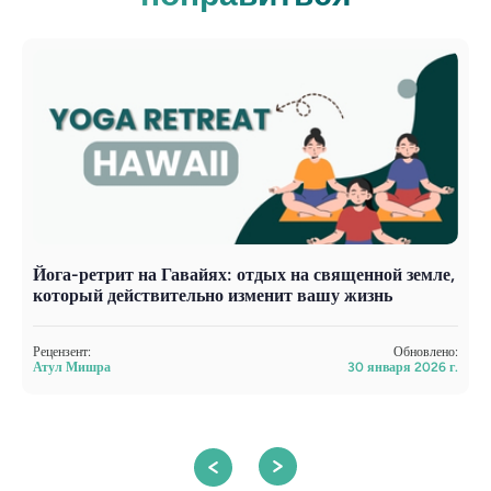
Йога-ретрит на Гавайях: отдых на священной земле,
Й
который действительно изменит вашу жизнь
у
Рецензент:
Обновлено:
Р
Атул Мишра
30 января 2026 г.
А