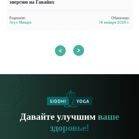
энергию на Гавайях
к
Рецензент:
Обновлено:
Р
Атул Мишра
14 января 2026 г.
А
Давайте улучшим
ваше
здоровье!