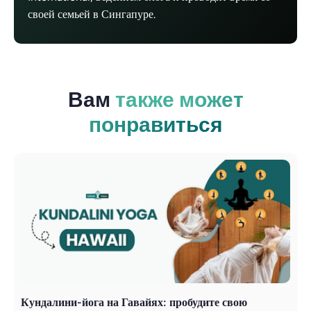
своей семьей в Сингапуре.
Вам
также может
понравиться
Кундалини-йога на Гавайях: пробудите свою
Й