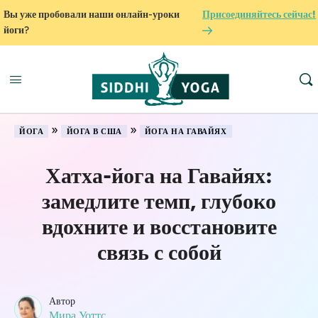
Вы уже пробовали наши онлайн-уроки
Присоединяйтесь сейчас!
йоги?
»
»
ЙОГА
ЙОГА В США
ЙОГА НА ГАВАЙЯХ
Хатха-йога на Гавайях:
замедлите темп, глубоко
вдохните и восстановите
связь с собой
Автор
Мира Уоттс