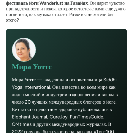
фестиваль йоги Wanderlust на Гавайях
. Он дарит чувство
принадлежности и покоя, которое остается с вами еще долго
после того, как музыка стихает. Разве вы не хотели бы
этого?
Мира Уоттс
Мира Уоттс — владелица и основательница Siddhi
Yoga International. Она известна во всем мире как
лидер мнений в индустрии оздоровления и вошла в
число 20 лучших международных блогеров о йоге.
Ее статьи о целостном здоровье публиковались в
Elephant Journal, CureJoy, FunTimesGuide,
OMtimes и других международных журналах. В
2022 году она была удостоена награды «Топ-100