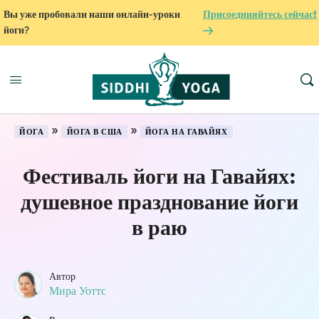
Вы уже пробовали наши онлайн-уроки
Присоединяйтесь сейчас!
йоги?
»
»
ЙОГА
ЙОГА В США
ЙОГА НА ГАВАЙЯХ
Фестиваль йоги на Гавайях:
душевное празднование йоги
в раю
Автор
Мира Уоттс