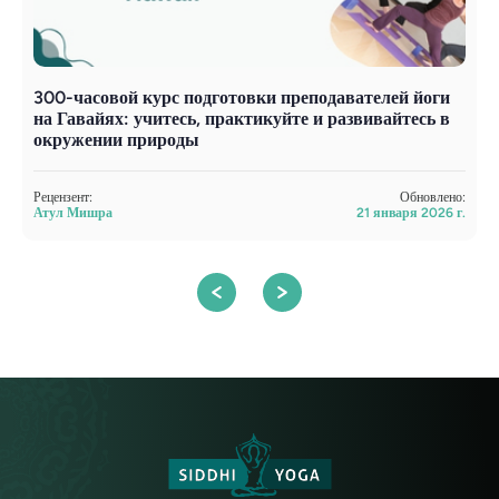
300-часовой курс подготовки преподавателей йоги
Й
на Гавайях: учитесь, практикуйте и развивайтесь в
п
окружении природы
Р
А
Рецензент:
Обновлено:
Атул Мишра
21 января 2026 г.