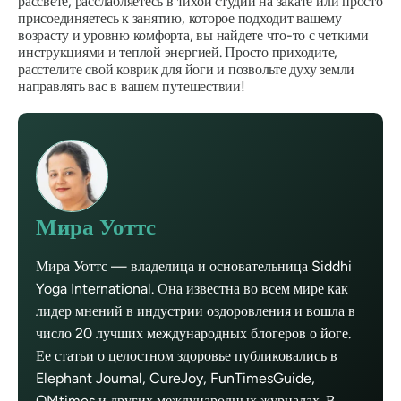
рассвете, расслабляетесь в тихой студии на закате или просто
присоединяетесь к занятию, которое подходит вашему
возрасту и уровню комфорта, вы найдете что-то с четкими
инструкциями и теплой энергией. Просто приходите,
расстелите свой коврик для йоги и позвольте духу земли
направлять вас в вашем путешествии!
Мира Уоттс
Мира Уоттс — владелица и основательница Siddhi
Yoga International. Она известна во всем мире как
лидер мнений в индустрии оздоровления и вошла в
число 20 лучших международных блогеров о йоге.
Ее статьи о целостном здоровье публиковались в
Elephant Journal, CureJoy, FunTimesGuide,
OMtimes и других международных журналах. В