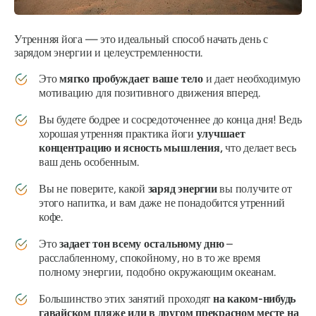
Утренняя йога — это идеальный способ начать день с
зарядом энергии и целеустремленности.
Это
мягко пробуждает ваше тело
и дает необходимую
мотивацию для позитивного движения вперед.
Вы будете бодрее и сосредоточеннее до конца дня! Ведь
хорошая утренняя практика йоги
улучшает
концентрацию и ясность мышления,
что делает весь
ваш день особенным.
Вы не поверите, какой
заряд энергии
вы получите от
этого напитка, и вам даже не понадобится утренний
кофе.
Это
задает тон всему остальному дню
–
расслабленному, спокойному, но в то же время
полному энергии, подобно окружающим океанам.
Большинство этих занятий проходят
на каком-нибудь
гавайском пляже или в другом прекрасном месте на