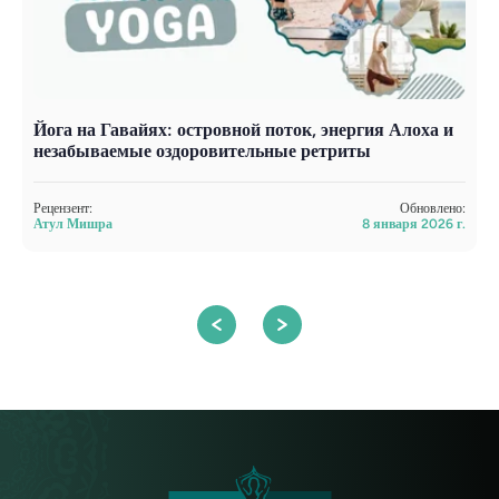
Йога на Гавайях: островной поток, энергия Алоха и
С
незабываемые оздоровительные ретриты
б
Рецензент:
Обновлено:
Р
Атул Мишра
8 января 2026 г.
А