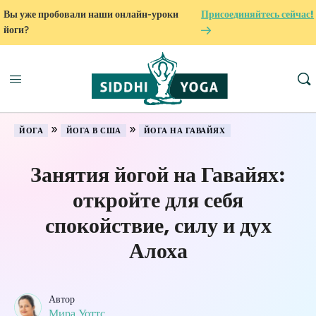
Вы уже пробовали наши онлайн-уроки
Присоединяйтесь сейчас!
йоги?
»
»
ЙОГА
ЙОГА В США
ЙОГА НА ГАВАЙЯХ
Занятия йогой на Гавайях:
откройте для себя
спокойствие, силу и дух
Алоха
Автор
Мира Уоттс