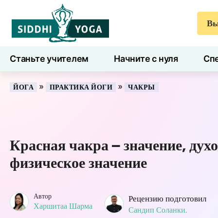
Вы
Станьте учителем
Начните с нуля
Спе
7 дней здоровья
Блог
Учиться
»
»
ЙОГА
ПРАКТИКА ЙОГИ
ЧАКРЫ
Красная чакра – значение, духо
физическое значение
Автор
Рецензию подготовил
Харшитаа Шарма
Сандип Соланки.