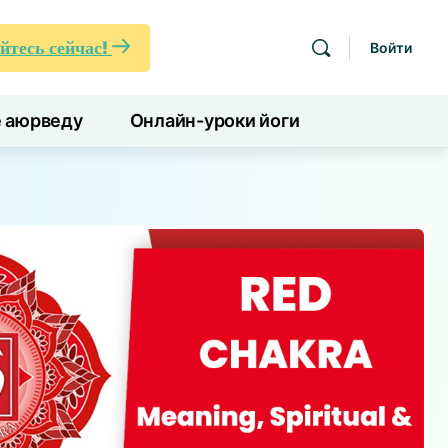
йтесь сейчас!
Войти
е аюрведу
Онлайн-уроки йоги