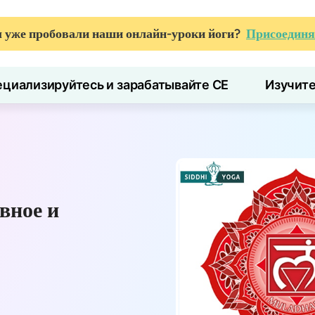
 уже пробовали наши онлайн-уроки йоги?
Присоединя
циализируйтесь и зарабатывайте CE
Изучит
вное и