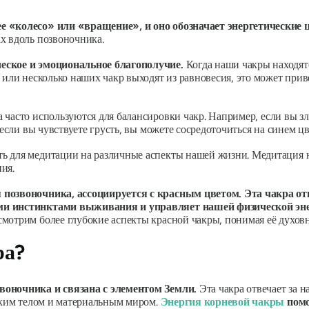
е «колесо» или «вращение», и оно обозначает энергетические 
х вдоль позвоночника.
еское и эмоциональное благополучие.
Когда наши чакры находят
а или несколько наших чакр выходят из равновесия, это может пр
 часто используются для балансировки чакр.
Например, если вы зл
если вы чувствуете грусть, вы можете сосредоточиться на синем ц
ь для медитации на различные аспекты нашей жизни. Медитация н
ия.
 позвоночника, ассоциируется с красным цветом. Эта чакра отв
ми инстинктами выживания и управляет нашей физической эне
мотрим более глубокие аспекты красной чакры, понимая её духовн
ра?
воночника и связана с элементом Земли.
Эта чакра отвечает за
еским телом и материальным миром.
Энергия корневой чакры
помо