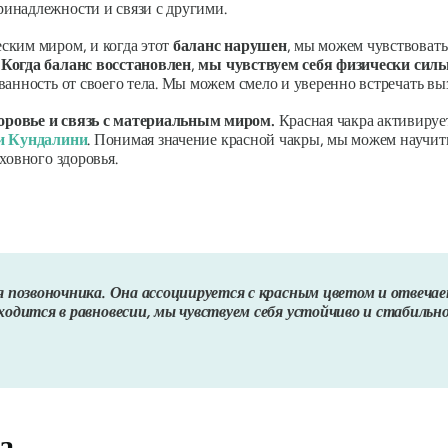
ринадлежности и связи с другими.
ским миром, и когда этот
баланс нарушен
, мы можем чувствовать
.
Когда баланс восстановлен
,
мы чувствуем себя физически
силь
ванность от своего тела. Мы можем смело и уверенно встречать в
оровье и связь с материальным миром.
Красная чакра активируе
и Кундалини
.
Понимая значение красной чакры, мы можем научить
ховного здоровья.
я позвоночника. Она ассоциируется с красным цветом и отвечае
ходится в равновесии, мы чувствуем себя устойчиво и стабильн
а