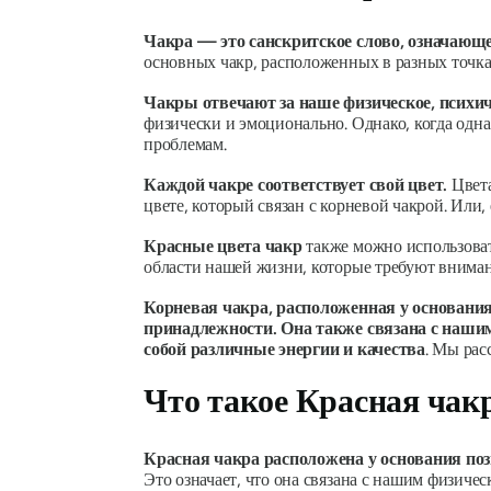
Чакра — это санскритское слово, означающе
основных чакр, расположенных в разных точка
Чакры отвечают за наше физическое, психич
физически и эмоционально. Однако, когда одн
проблемам.
Каждой чакре соответствует свой цвет.
Цвета
цвете, который связан с корневой чакрой.
Или, 
Красные цвета чакр
также можно использоват
области нашей жизни, которые требуют вниман
Корневая чакра, расположенная у основания
принадлежности. Она также связана с наши
собой различные энергии и качества
.
Мы расс
Что такое Красная чак
Красная чакра расположена у основания поз
Это означает, что она связана с нашим физич