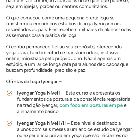
na floresta e começou a dar aulas onde quer que pudesse,
seja em igrejas, porões ou centros comunitários.
O que começou como uma pequena oferta logo se
transformou em um dos estúdios de ioga Iyengar mais
respeitados do país. Eles recebem milhares de alunos todas
as semanas para a prática de ioga.
O centro permanece fiel ao seu propósito, oferecendo
yoga clara, fundamentada e transformadora, inclusive
online, ministrada pelo próprio John. Não é apenas um
estúdio, é um lar de longa data para alunos dedicados que
buscam profundidade, precisão e paz.
Ofertas de Ioga Iyengar –
Iyengar Yoga Nível I –
Este
curso
e apresenta os
fundamentos da postura e da consciência respiratória
na tradição Iyengar,
com foco em posturas em pé
e
alinhamento básico.
Iyengar Yoga
Nível I/II –
Este nível é destinado a
alunos com seis meses a um ano de estudo de Iyengar
ou experiência prévia em yoga que são iniciantes no