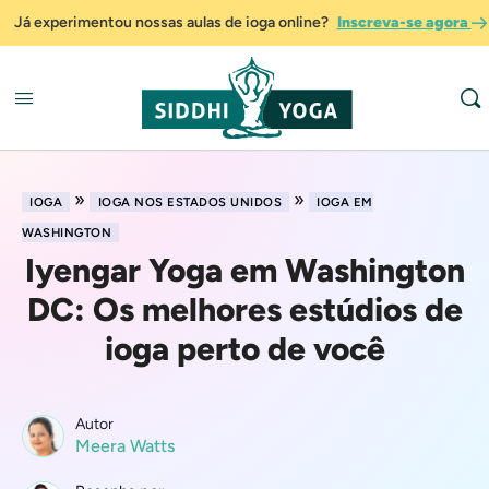
Já experimentou nossas aulas de ioga online?
Inscreva-se agora
»
»
IOGA
IOGA NOS ESTADOS UNIDOS
IOGA EM
WASHINGTON
Iyengar Yoga em Washington
DC: Os melhores estúdios de
ioga perto de você
Autor
Meera Watts