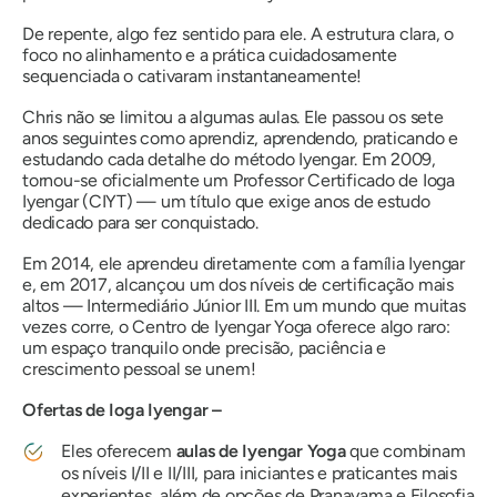
De repente, algo fez sentido para ele. A estrutura clara, o
foco no alinhamento e a prática cuidadosamente
sequenciada o cativaram instantaneamente!
Chris não se limitou a algumas aulas. Ele passou os sete
anos seguintes como aprendiz, aprendendo, praticando e
estudando cada detalhe do método Iyengar. Em 2009,
tornou-se oficialmente um Professor Certificado de Ioga
Iyengar (CIYT) — um título que exige anos de estudo
dedicado para ser conquistado.
Em 2014, ele aprendeu diretamente com a família Iyengar
e, em 2017, alcançou um dos níveis de certificação mais
altos — Intermediário Júnior III. Em um mundo que muitas
vezes corre, o Centro de Iyengar Yoga oferece algo raro:
um espaço tranquilo onde precisão, paciência e
crescimento pessoal se unem!
Ofertas de Ioga Iyengar –
Eles oferecem
aulas de Iyengar Yoga
que combinam
os níveis I/II e II/III, para iniciantes e praticantes mais
experientes, além de opções de Pranayama e Filosofia