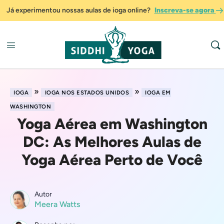
Já experimentou nossas aulas de ioga online?
Inscreva-se agora
»
»
IOGA
IOGA NOS ESTADOS UNIDOS
IOGA EM
WASHINGTON
Yoga Aérea em Washington
DC: As Melhores Aulas de
Yoga Aérea Perto de Você
Autor
Meera Watts