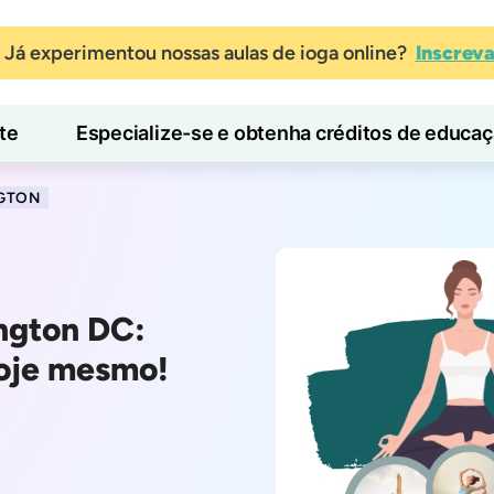
Já experimentou nossas aulas de ioga online?
Inscrev
te
Especialize-se e obtenha créditos de educa
Blog
Aprender
NGTON
ngton DC:
hoje mesmo!