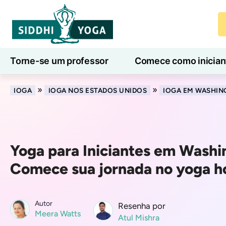
Torne-se um professor
Comece como inician
Aulas de ioga online
7 Dias de Bem-Estar
»
»
IOGA
IOGA NOS ESTADOS UNIDOS
IOGA EM WASHI
Yoga para Iniciantes em Washi
Comece sua jornada no yoga 
Autor
Resenha por
Meera Watts
Atul Mishra