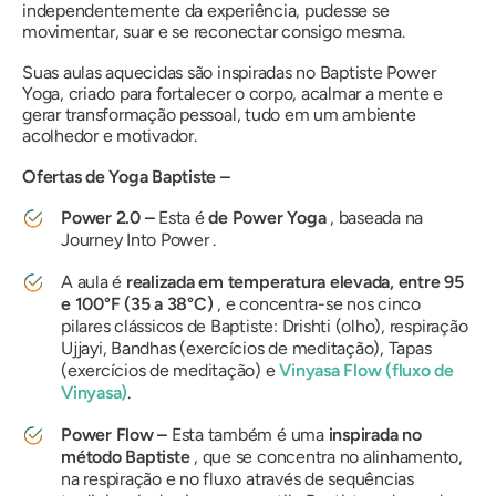
independentemente da experiência, pudesse se
movimentar, suar e se reconectar consigo mesma.
Suas aulas aquecidas são inspiradas no Baptiste Power
Yoga, criado para fortalecer o corpo, acalmar a mente e
gerar transformação pessoal, tudo em um ambiente
acolhedor e motivador.
Ofertas de Yoga Baptiste –
Power 2.0 –
Esta é
de Power Yoga
, baseada na
Journey Into Power
.
A aula é
realizada em temperatura elevada, entre 95
e 100°F (35 a 38°C)
, e concentra-se nos cinco
pilares clássicos de Baptiste: Drishti (olho), respiração
Ujjayi, Bandhas (exercícios de meditação), Tapas
(exercícios de meditação) e
Vinyasa Flow (fluxo de
Vinyasa)
.
Power Flow –
Esta também é uma
inspirada no
método Baptiste
, que se concentra no alinhamento,
na respiração e no fluxo através de sequências