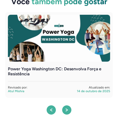
Você
também pode gostar
Power Yoga Washington DC: Desenvolva Força e
V
Resistência
e
Revisado por:
Atualizado em:
R
Atul Mishra
14 de outubro de 2025
A