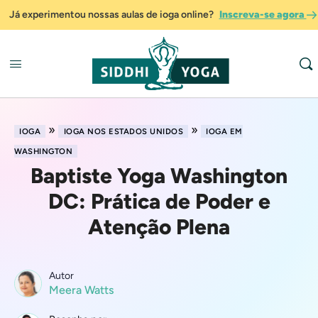
Já experimentou nossas aulas de ioga online?
Inscreva-se agora
»
»
IOGA
IOGA NOS ESTADOS UNIDOS
IOGA EM
WASHINGTON
Baptiste Yoga Washington
DC: Prática de Poder e
Atenção Plena
Autor
Meera Watts