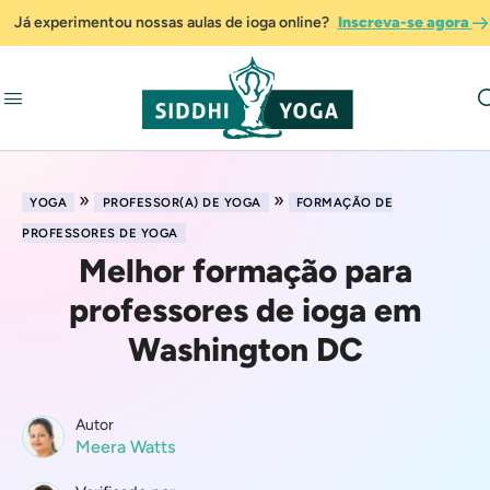
Já experimentou nossas aulas de ioga online?
Inscreva-se agora
»
»
YOGA
PROFESSOR(A) DE YOGA
FORMAÇÃO DE
PROFESSORES DE YOGA
Melhor formação para
professores de ioga em
Washington DC
Autor
Meera Watts