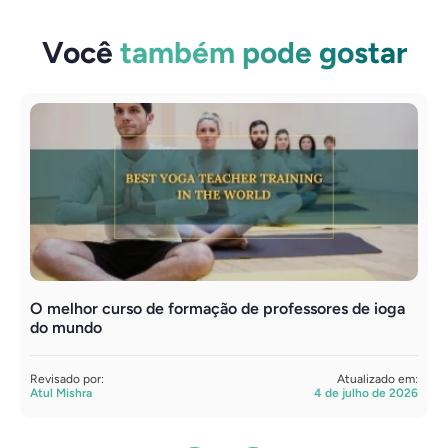
Você
também pode gostar
O melhor curso de formação de professores de ioga
F
do mundo
s
Revisado por:
Atualizado em:
R
Atul Mishra
4 de julho de 2026
S