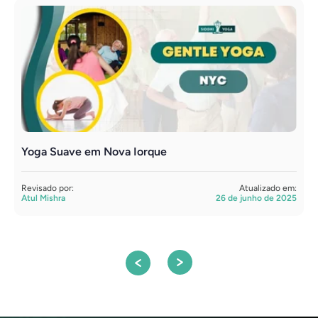
Yoga Suave em Nova Iorque
A
n
Revisado por:
Atualizado em:
Atul Mishra
26 de junho de 2025
R
A