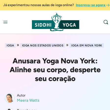
Já experimentou nossas aulas de ioga online?
Inscreva-se agora
»
»
IOGA
IOGA NOS ESTADOS UNIDOS
IOGA EM NOVA YORK
Anusara Yoga Nova York:
Alinhe seu corpo, desperte
seu coração
Autor
Meera Watts