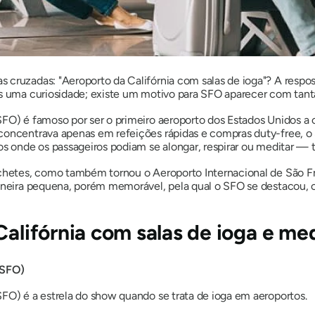
as cruzadas:
"Aeroporto da Califórnia com salas de ioga"?
A respo
as uma curiosidade; existe um motivo para SFO aparecer com tan
FO) é famoso por ser o primeiro aeroporto dos Estados Unidos a cr
 concentrava apenas em refeições rápidas e compras duty-free, 
os onde os passageiros podiam se alongar, respirar ou meditar —
nchetes, como também tornou o Aeroporto Internacional de São F
 maneira pequena, porém memorável, pela qual o SFO se destaco
Califórnia com salas de ioga e me
(SFO)
SFO) é a estrela do show quando se trata de ioga em aeroportos.