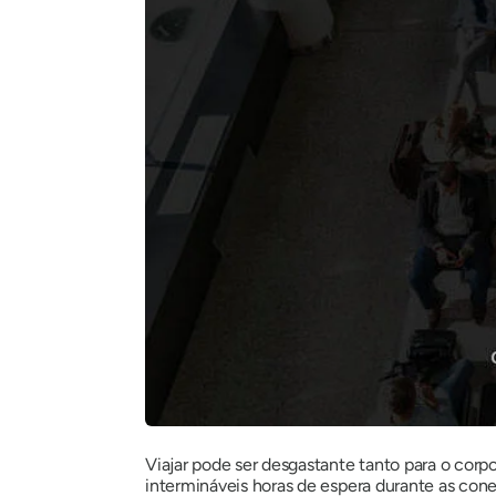
Viajar pode ser desgastante tanto para o corpo
intermináveis ​​horas de espera durante as co