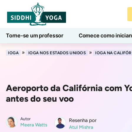
Torne-se um professor
Comece como inician
Aulas de ioga online
7 Dias de Bem-Estar
»
»
IOGA
IOGA NOS ESTADOS UNIDOS
IOGA NA CALIFÓR
Aeroporto da Califórnia com Y
antes do seu voo
Autor
Resenha por
Meera Watts
Atul Mishra