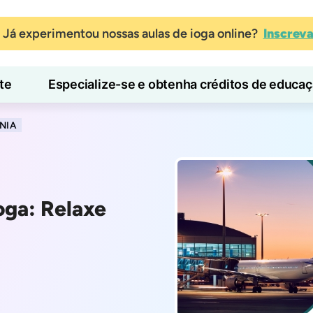
Já experimentou nossas aulas de ioga online?
Inscrev
te
Especialize-se e obtenha créditos de educa
Blog
Aprender
NIA
oga: Relaxe