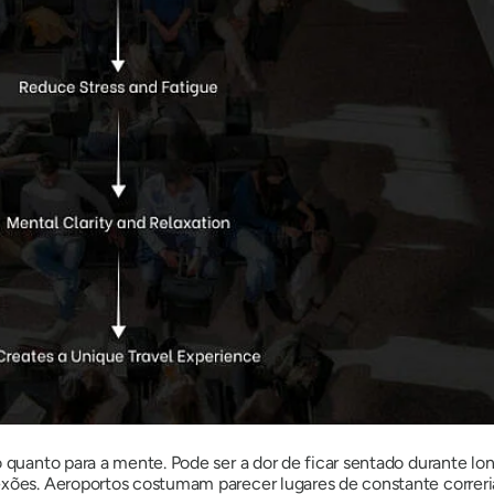
 quanto para a mente. Pode ser a dor de ficar sentado durante lon
nexões. Aeroportos costumam parecer lugares de constante correri