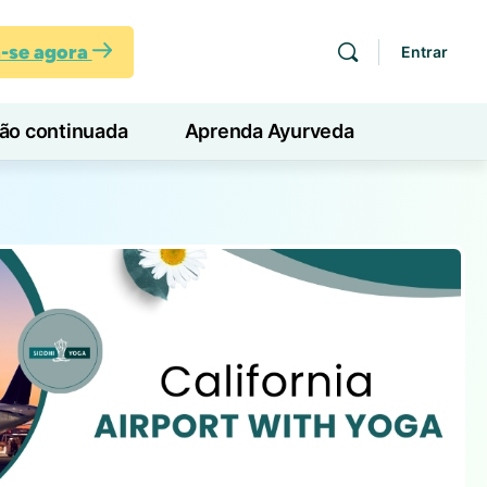
a-se agora
Entrar
ção continuada
Aprenda Ayurveda