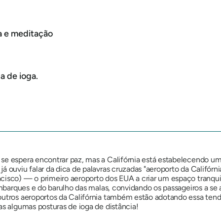
ga e meditação
a de ioga.
se espera encontrar paz, mas a Califórnia está estabelecendo u
á ouviu falar da dica de palavras cruzadas
"aeroporto da Califórni
isco) — o primeiro aeroporto dos EUA a criar um espaço tranquilo 
 embarques e do barulho das malas, convidando os passageiros a se
 outros aeroportos da Califórnia também estão adotando essa ten
as algumas posturas de ioga de distância!