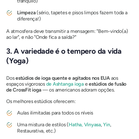
tranquilo)
Limpeza
(sério, tapetes e pisos limpos fazem toda a
diferença!)
A atmosfera deve transmitir a mensagem: "Bem-vindo(a)
ao lar", e não "Onde fica a saída?"
3. A variedade é o tempero da vida
(Yoga)
Dos
estúdios de ioga quente e agitados nos EUA
aos
espaços vigorosos
de Ashtanga ioga
e
estúdios de fusão
de CrossFit ioga
— os americanos adoram opções.
Os melhores estúdios oferecem:
Aulas ilimitadas para todos os níveis
Uma mistura de estilos (
Hatha,
Vinyasa
,
Yin
,
Restaurativa, etc.)