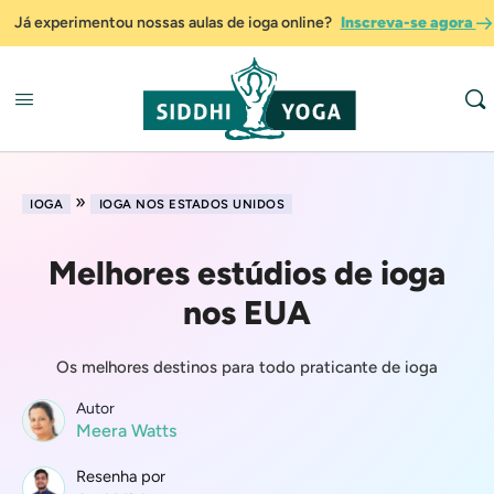
Já experimentou nossas aulas de ioga online?
Inscreva-se agora
»
IOGA
IOGA NOS ESTADOS UNIDOS
Melhores estúdios de ioga
nos EUA
Os melhores destinos para todo praticante de ioga
Autor
Meera Watts
Resenha por