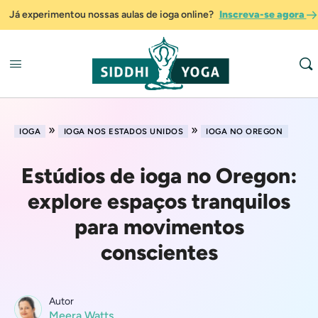
Já experimentou nossas aulas de ioga online?
Inscreva-se agora
»
»
IOGA
IOGA NOS ESTADOS UNIDOS
IOGA NO OREGON
Estúdios de ioga no Oregon:
explore espaços tranquilos
para movimentos
conscientes
Autor
Meera Watts