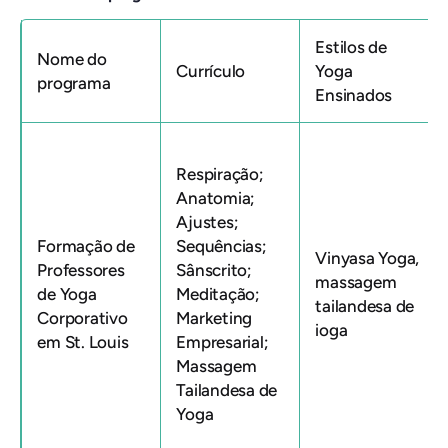
Estilos de
Nome do
Currículo
Yoga
programa
Ensinados
Respiração;
Anatomia;
Ajustes;
Formação de
Sequências;
Vinyasa Yoga,
Professores
Sânscrito;
massagem
de Yoga
Meditação;
tailandesa de
Corporativo
Marketing
ioga
em St. Louis
Empresarial;
Massagem
Tailandesa de
Yoga