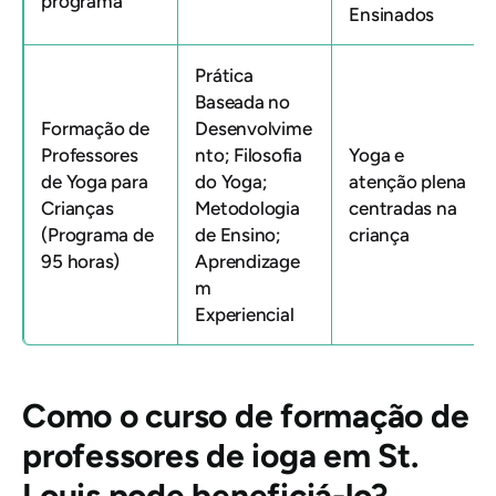
programa
Ensinados
Prática
Baseada no
Formação de
Desenvolvime
Professores
nto; Filosofia
Yoga e
de Yoga para
do Yoga;
atenção plena
Crianças
Metodologia
centradas na
(Programa de
de Ensino;
criança
95 horas)
Aprendizage
m
Experiencial
Como o curso de formação de
professores de ioga em St.
Louis pode beneficiá-lo?