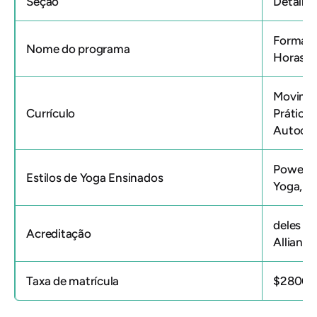
Seção
Detalhe
Formaçã
Nome do programa
Horas
Movimen
Currículo
Prática 
Autoco
Power Y
Estilos de Yoga Ensinados
Yoga, Y
deles
em
Acreditação
Alliance
Taxa de matrícula
$2800