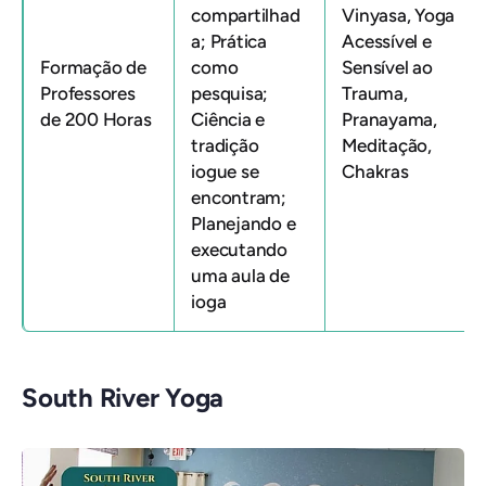
compartilhad
Vinyasa, Yoga
a; Prática
Acessível e
Formação de
como
Sensível ao
Professores
pesquisa;
Trauma,
de 200 Horas
Ciência e
Pranayama,
tradição
Meditação,
iogue se
Chakras
encontram;
Planejando e
executando
uma aula de
ioga
South River Yoga