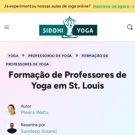
Já experimentou nossas aulas de ioga online?
Inscreva-se agora
»
»
YOGA
PROFESSOR(A) DE YOGA
FORMAÇÃO DE
PROFESSORES DE YOGA
Formação de Professores de
Yoga em St. Louis
Autor
Meera Watts
Resenha por
Sandeep Solanki