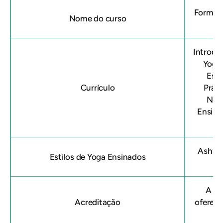
Formaçã
Nome do curso
Introdu
Yoga;
Estu
Currículo
Práti
Nome
Ensino
Ashtan
Estilos de Yoga Ensinados
A ce
Acreditação
ofereci