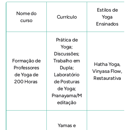
Estilos de
Nome do
Currículo
Yoga
curso
Ensinados
Prática de
Yoga;
Discussões;
Formação de
Trabalho em
Hatha Yoga,
Professores
Dupla;
Vinyasa Flow,
de Yoga de
Laboratório
Restaurativa
200 Horas
de Posturas
de Yoga;
Pranayama/M
editação
Yamas e