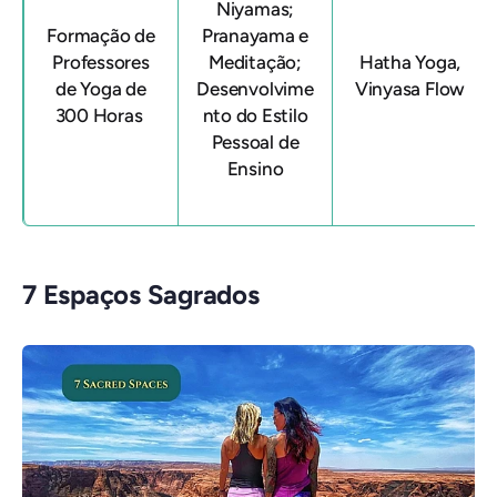
Niyamas;
Formação de
Pranayama e
Professores
Meditação;
Hatha Yoga,
de Yoga de
Desenvolvime
Vinyasa Flow
300 Horas
nto do Estilo
Pessoal de
Ensino
7 Espaços Sagrados