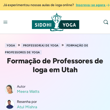
Já experimentou nossas aulas de ioga online?
Inscreva-se agora
»
»
YOGA
PROFESSOR(A) DE YOGA
FORMAÇÃO DE
PROFESSORES DE YOGA
Formação de Professores de
Ioga em Utah
Autor
Meera Watts
Resenha por
Atul Mishra