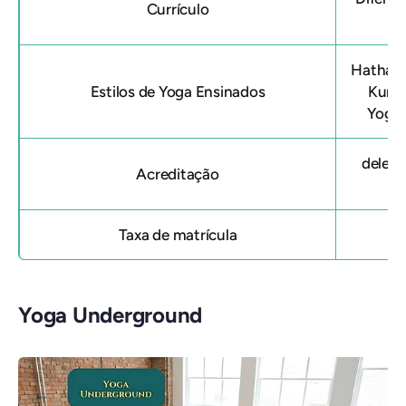
Currículo
d
Hatha Y
Estilos de Yoga Ensinados
Kunda
Yoga 
deles
Acreditação
Taxa de matrícula
Yoga Underground