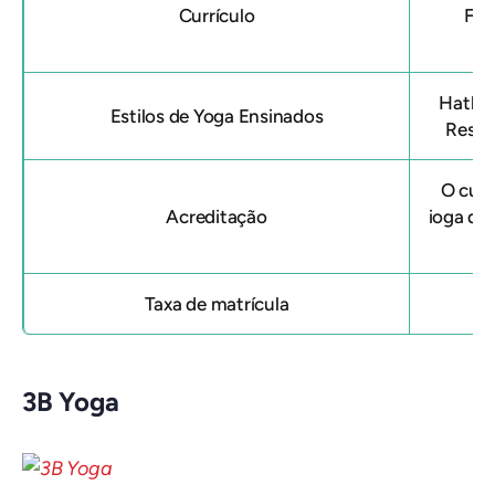
Currículo
Fun
Hatha 
Estilos de Yoga Ensinados
Resto
O curs
Acreditação
ioga
del
Taxa de matrícula
3B Yoga