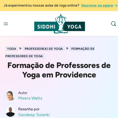
Já experimentou nossas aulas de ioga online?
Inscreva-se agora
»
»
YOGA
PROFESSOR(A) DE YOGA
FORMAÇÃO DE
PROFESSORES DE YOGA
Formação de Professores de
Yoga em Providence
Autor
Meera Watts
Resenha por
Sandeep Solanki