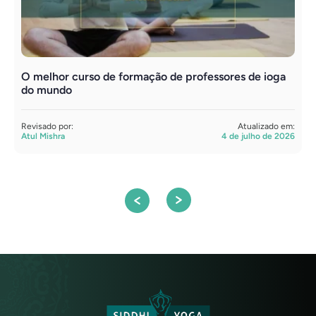
O melhor curso de formação de professores de ioga
F
do mundo
s
Revisado por:
Atualizado em:
R
Atul Mishra
4 de julho de 2026
S