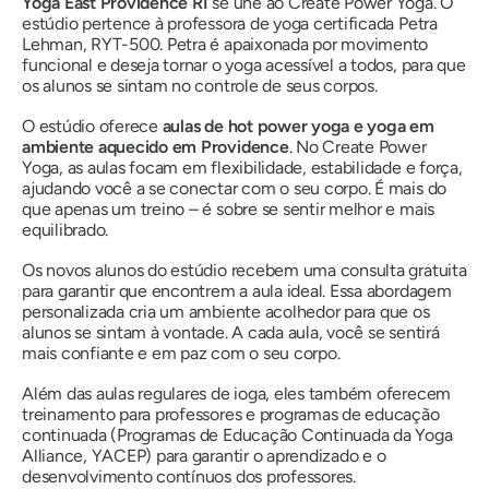
Yoga East Providence RI
se une ao Create Power Yoga. O
estúdio pertence à professora de yoga certificada Petra
Lehman, RYT-500. Petra é apaixonada por movimento
funcional e deseja tornar o yoga acessível a todos, para que
os alunos se sintam no controle de seus corpos.
O estúdio oferece
aulas de hot power yoga e yoga em
ambiente aquecido em Providence
. No Create Power
Yoga, as aulas focam em flexibilidade, estabilidade e força,
ajudando você a se conectar com o seu corpo. É mais do
que apenas um treino – é sobre se sentir melhor e mais
equilibrado.
Os novos alunos do estúdio recebem uma consulta gratuita
para garantir que encontrem a aula ideal. Essa abordagem
personalizada cria um ambiente acolhedor para que os
alunos se sintam à vontade. A cada aula, você se sentirá
mais confiante e em paz com o seu corpo.
Além das aulas regulares de ioga, eles também oferecem
treinamento para professores e programas de educação
continuada (Programas de Educação Continuada da Yoga
Alliance, YACEP) para garantir o aprendizado e o
desenvolvimento contínuos dos professores.