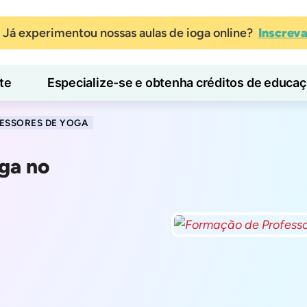
Já experimentou nossas aulas de ioga online?
Inscrev
te
Especialize-se e obtenha créditos de educa
Blog
Aprender
ESSORES DE YOGA
ga no