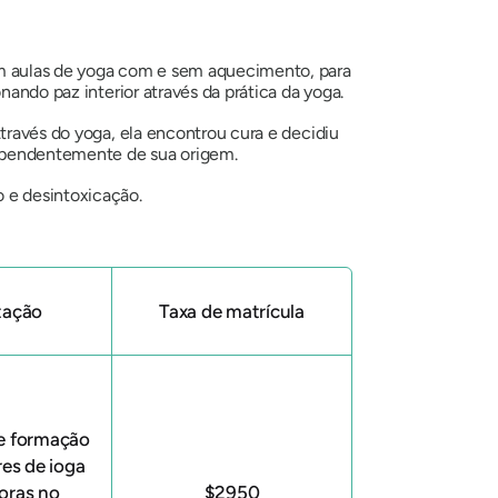
m aulas de yoga com e sem aquecimento, para
nando paz interior através da prática da yoga.
Através do yoga, ela encontrou cura e decidiu
ndependentemente de sua origem.
o e desintoxicação.
tação
Taxa de matrícula
e formação
res de ioga
oras no
$2950