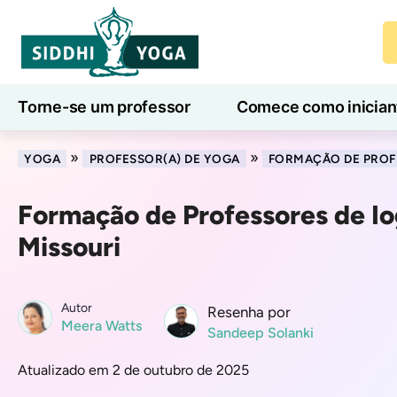
Torne-se um professor
Comece como inician
Aulas de ioga online
7 Dias de Bem-Estar
»
»
YOGA
PROFESSOR(A) DE YOGA
FORMAÇÃO DE PROF
Formação de Professores de Io
Missouri
Autor
Resenha por
Meera Watts
Sandeep Solanki
Atualizado em 2 de outubro de 2025