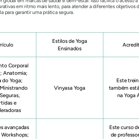
r global em marcas de saúde e bem-estar. Isso facilita o acesso a a
rativas em ritmo mais lento, para atender a diferentes objetivos 
a para garantir uma prática segura.
Estilos de Yoga
rículo
Acredi
Ensinados
nto Corporal
l; Anatomia;
a do Yoga;
Este tre
; Ministrando
Vinyasa Yoga
também está
 Seguras,
na Yoga A
rtidas e
eradoras
es avançadas
Este
curso d
; Workshops;
de professo