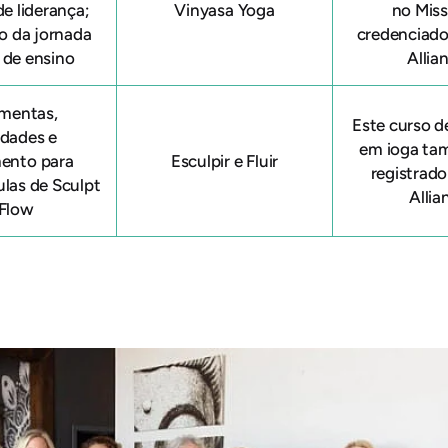
e liderança;
Vinyasa Yoga
no Mis
o da jornada
credenciado
 de ensino
Allia
amentas,
Este curso 
idades e
em ioga ta
mento para
Esculpir e Fluir
registrad
ulas de Sculpt
Allia
 Flow