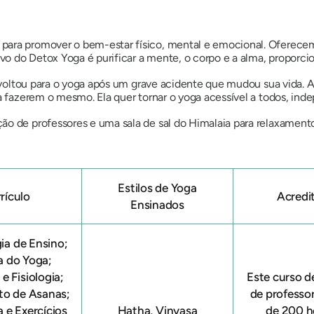
para promover o bem-estar físico, mental e emocional. Oferece
ivo do Detox Yoga é purificar a mente, o corpo e a alma, proporcio
se voltou para o yoga após um grave acidente que mudou sua vida. 
 a fazerem o mesmo. Ela quer tornar o yoga acessível a todos, i
ão de professores e uma sala de sal do Himalaia para relaxament
Estilos de Yoga
rículo
Acredi
Ensinados
ia de Ensino;
ia do Yoga;
e Fisiologia;
Este
curso d
to de Asanas;
de professo
 e Exercícios
Hatha, Vinyasa
de 200 h