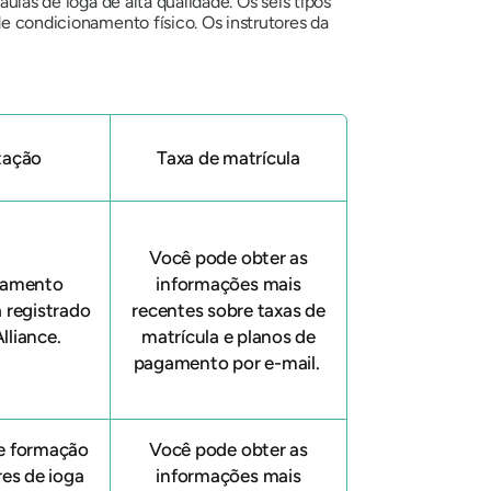
ulas de ioga de alta qualidade. Os seis tipos
de condicionamento físico. Os instrutores da
tação
Taxa de matrícula
Você pode obter as
inamento
informações mais
 registrado
recentes sobre taxas de
lliance.
matrícula e planos de
pagamento por e-mail.
e formação
Você pode obter as
res de ioga
informações mais