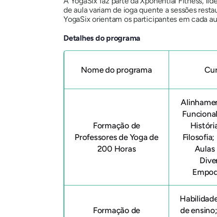
A YogaSix faz parte da Xponential Fitness, líde
de aula variam de ioga quente a sessões restau
YogaSix orientam os participantes em cada aul
Detalhes do programa
Nome do programa
Cur
Alinhame
Funciona
Formação de
Históri
Professores de Yoga de
Filosofia
200 Horas
Aulas
Dive
Empod
Habilidad
Formação de
de ensino