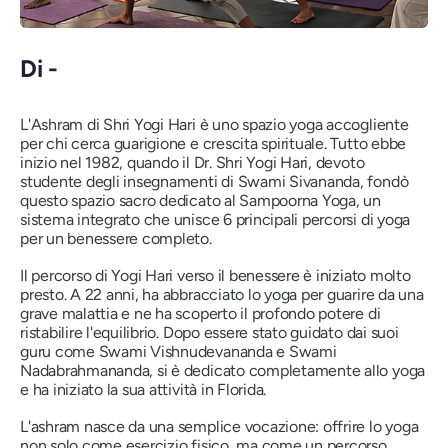
Di -
L'Ashram di Shri Yogi Hari è uno spazio yoga accogliente
per chi cerca guarigione e crescita spirituale. Tutto ebbe
inizio nel 1982, quando il Dr. Shri Yogi Hari, devoto
studente degli insegnamenti di Swami Sivananda, fondò
questo spazio sacro dedicato al Sampoorna Yoga, un
sistema integrato che unisce 6 principali percorsi di yoga
per un benessere completo.
Il percorso di Yogi Hari verso il benessere è iniziato molto
presto. A 22 anni, ha abbracciato lo yoga per guarire da una
grave malattia e ne ha scoperto il profondo potere di
ristabilire l'equilibrio. Dopo essere stato guidato dai suoi
guru come Swami Vishnudevananda e Swami
Nadabrahmananda, si è dedicato completamente allo yoga
e ha iniziato la sua attività in Florida.
L'ashram nasce da una semplice vocazione: offrire lo yoga
non solo come esercizio fisico, ma come un percorso