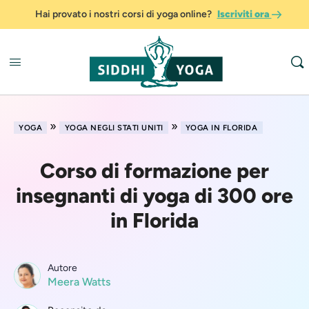
Hai provato i nostri corsi di yoga online?
Iscriviti ora
»
»
YOGA
YOGA NEGLI STATI UNITI
YOGA IN FLORIDA
Corso di formazione per
insegnanti di yoga di 300 ore
in Florida
Autore
Meera Watts