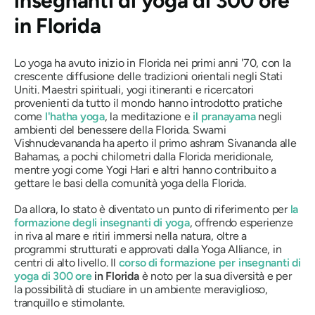
insegnanti di yoga di 300 ore
in Florida
Lo yoga ha avuto inizio in Florida nei primi anni '70, con la
crescente diffusione delle tradizioni orientali negli Stati
Uniti. Maestri spirituali, yogi itineranti e ricercatori
provenienti da tutto il mondo hanno introdotto pratiche
come
l'hatha yoga
, la meditazione e
il pranayama
negli
ambienti del benessere della Florida. Swami
Vishnudevananda ha aperto il primo ashram Sivananda alle
Bahamas, a pochi chilometri dalla Florida meridionale,
mentre yogi come Yogi Hari e altri hanno contribuito a
gettare le basi della comunità yoga della Florida.
Da allora, lo stato è diventato un punto di riferimento per
la
formazione degli insegnanti di yoga
, offrendo esperienze
in riva al mare e ritiri immersi nella natura, oltre a
programmi strutturati e approvati dalla Yoga Alliance, in
centri di alto livello. Il
corso di formazione per insegnanti di
yoga di 300 ore
in Florida
è noto per la sua diversità e per
la possibilità di studiare in un ambiente meraviglioso,
tranquillo e stimolante.