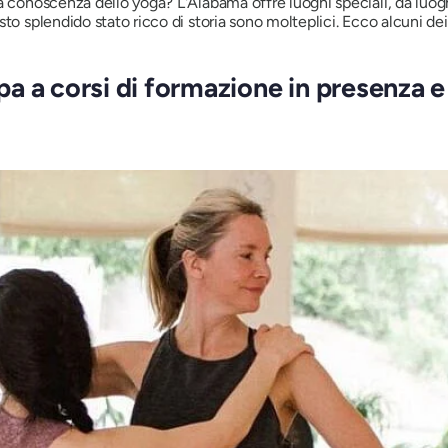
 conoscenza dello yoga? L'Alabama offre luoghi speciali, da luoghi 
to splendido stato ricco di storia sono molteplici. Ecco alcuni dei
a a corsi di formazione in presenza 