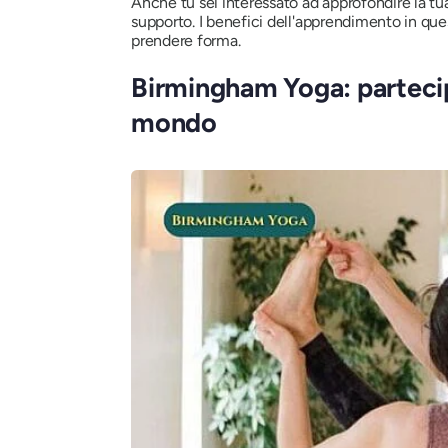
Anche tu sei interessato ad approfondire la tua
supporto. I benefici dell'apprendimento in ques
prendere forma.
Birmingham Yoga: partecip
mondo