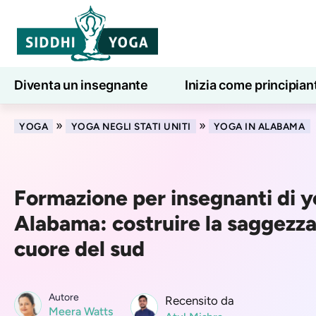
Diventa un insegnante
Inizia come principian
Lezioni di yoga online
7 giorni di benessere
»
»
YOGA
YOGA NEGLI STATI UNITI
YOGA IN ALABAMA
Formazione per insegnanti di y
Alabama: costruire la saggezza 
cuore del sud
Autore
Recensito da
Meera Watts