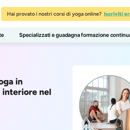
Hai provato i nostri corsi di yoga online?
Iscriviti o
te
Specializzati e guadagna formazione continu
Blog
Imparare
oga in
interiore nel