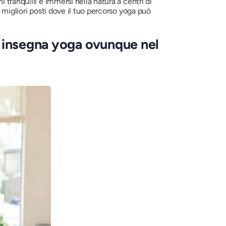
tranquilli e immersi nella natura a centri di
 migliori posti dove il tuo percorso yoga può
e insegna yoga ovunque nel