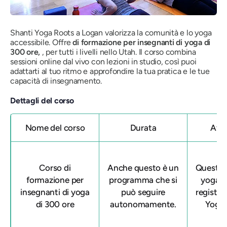
Shanti Yoga Roots a Logan valorizza la comunità e lo yoga
accessibile. Offre
di formazione per insegnanti di yoga di
300 ore,
, per tutti i livelli nello Utah. Il corso combina
sessioni online dal vivo con lezioni in studio, così puoi
adattarti al tuo ritmo e approfondire la tua pratica e le tue
capacità di insegnamento.
Dettagli del corso
Nome del corso
Durata
Affi
Corso di
Anche questo è un
Questa 
formazione per
programma che si
yoga a
insegnanti di yoga
può seguire
registra
di 300 ore
autonomamente.
Yoga 