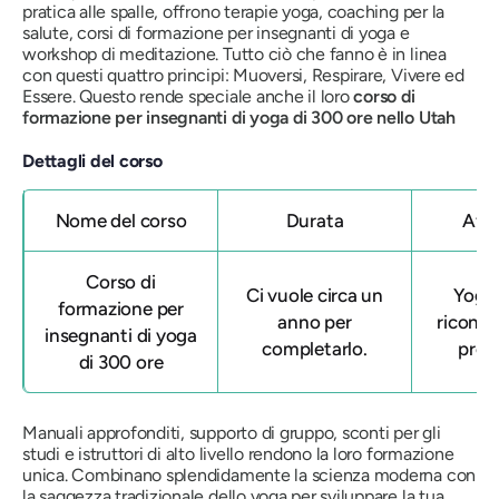
pratica alle spalle, offrono terapie yoga, coaching per la
salute, corsi di formazione per insegnanti di yoga e
workshop di meditazione. Tutto ciò che fanno è in linea
con questi quattro principi: Muoversi, Respirare, Vivere ed
Essere. Questo rende speciale anche il loro
corso di
formazione per insegnanti di yoga di 300 ore nello Utah
Dettagli del corso
Nome del corso
Durata
Affi
Corso di
Ci vuole circa un
Yoga 
formazione per
anno per
ricono
insegnanti di yoga
completarlo.
prog
di 300 ore
Manuali approfonditi, supporto di gruppo, sconti per gli
studi e istruttori di alto livello rendono la loro formazione
unica. Combinano splendidamente la scienza moderna con
la saggezza tradizionale dello yoga per sviluppare la tua