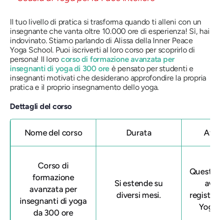
Il tuo livello di pratica si trasforma quando ti alleni con un
insegnante che vanta oltre 10.000 ore di esperienza! Sì, hai
indovinato. Stiamo parlando di Alissa della Inner Peace
Yoga School. Puoi iscriverti al loro corso per scoprirlo di
persona! Il loro
corso di formazione avanzata per
insegnanti di yoga di 300 ore
è pensato per studenti e
insegnanti motivati ​​che desiderano approfondire la propria
pratica e il proprio insegnamento dello yoga.
Dettagli del corso
Nome del corso
Durata
Affi
Corso di
Questa 
formazione
Si estende su
ava
avanzata per
diversi mesi.
registra
insegnanti di yoga
Yoga 
da 300 ore