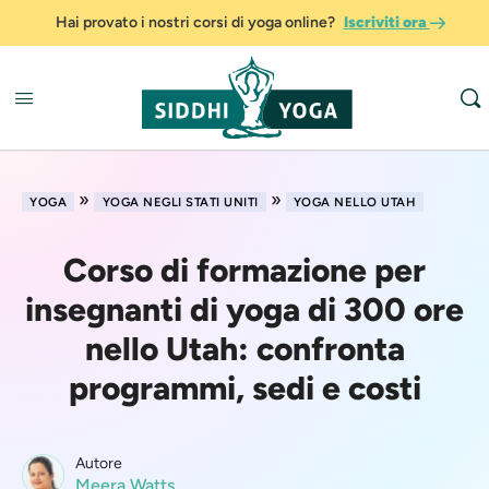
Hai provato i nostri corsi di yoga online?
Iscriviti ora
»
»
YOGA
YOGA NEGLI STATI UNITI
YOGA NELLO UTAH
Corso di formazione per
insegnanti di yoga di 300 ore
nello Utah: confronta
programmi, sedi e costi
Autore
Meera Watts