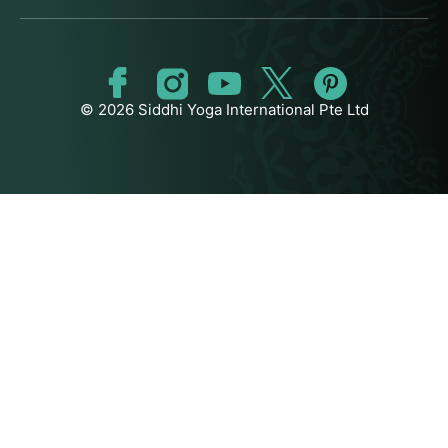
© 2026 Siddhi Yoga International Pte Ltd