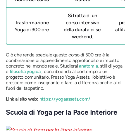
Si tratta di un
Qu
Trasformazione
corso intensivo
prog
Yoga di 300 ore
della durata di sei
affiliat
weekend.
All
Ciò che rende speciale questo corso di 300 ore è la
combinazione di apprendimento approfondito e impatto
concreto nel mondo reale. Studierai
anatomia
, stili di yoga
e
filosofia yogica
, contribuendo al contempo a un
progetto comunitario. Presso Yoga Assets, l'obiettivo è
crescere come insegnante e fare la differenza anche al di
fuori del tappetino.
Link al sito web:
https://yogaassets.com/
Scuola di Yoga per la Pace Interiore