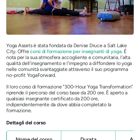
Yoga Assets è stata fondata da Denise Druce a Salt Lake
City. Offre
corsi di formazione per insegnanti di yoga
. È
nota per la sua atmosfera accogliente e comunitaria, l'alta
qualità dell'insegnamento e l'impegno a diffondere lo yoga
nelle comunità svantaggiate attraverso il suo programma
no-profit YogaForward.
Il loro corso di formazione "300-Hour Yoga Transformation"
riprende il percorso del corso base da 200 ore. È aperto a
qualsiasi insegnante certificato da 200 ore,
indipendentemente da dove abbia completato la
formazione.
Dettagli del corso
Nome del corso
Durata
Affi