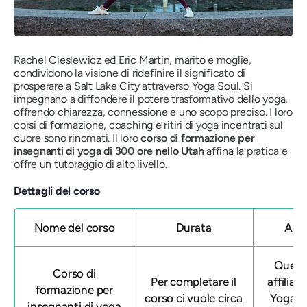
Rachel Cieslewicz ed Eric Martin, marito e moglie,
condividono la visione di ridefinire il significato di
prosperare a Salt Lake City attraverso Yoga Soul. Si
impegnano a diffondere il potere trasformativo dello yoga,
offrendo chiarezza, connessione e uno scopo preciso. I loro
corsi di formazione, coaching e ritiri di yoga incentrati sul
cuore sono rinomati. Il loro
corso di formazione per
insegnanti di yoga di 300 ore
nello Utah
affina la pratica e
offre un tutoraggio di alto livello.
Dettagli del corso
Nome del corso
Durata
Affi
Quest
Corso di
Per completare il
affiliat
formazione per
corso ci vuole circa
Yoga F
insegnanti di yoga