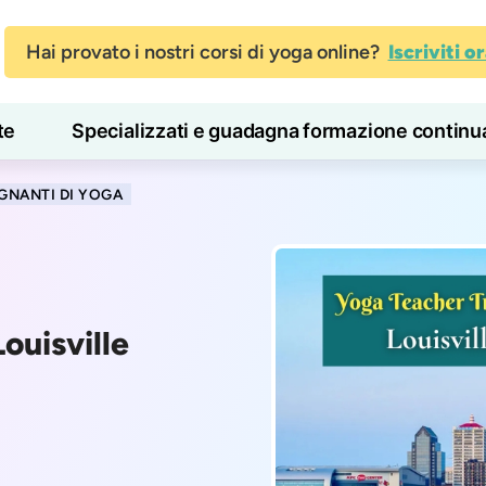
Hai provato i nostri corsi di yoga online?
Iscriviti o
te
Specializzati e guadagna formazione continu
Blog
Imparare
GNANTI DI YOGA
ouisville