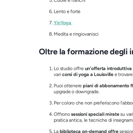
Cuore e fianchi
Lento e forte
YinYoga
Medita e ringiovanisci
Oltre la formazione degli 
Lo studio offre
un'offerta introduttiva
vari
corsi di yoga a Louisville
e trovare
Puoi ottenere
piani di abbonamento fle
upgrade o downgrade.
Per coloro che non preferiscono l'ab
Offrono
sessioni speciali mirate
su var
pratica antica, le tecniche di insegname
La
biblioteca on-demand offre
sessio