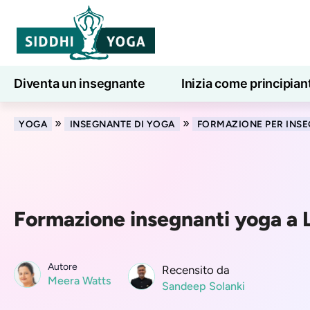
Diventa un insegnante
Inizia come principian
Lezioni di yoga online
7 giorni di benessere
»
»
YOGA
INSEGNANTE DI YOGA
FORMAZIONE PER INSE
Formazione insegnanti yoga a L
Autore
Recensito da
Meera Watts
Sandeep Solanki