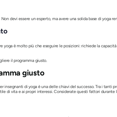
 Non devi essere un esperto, ma avere una solida base di yoga ren
nto
re yoga è molto più che eseguire le posizioni: richiede la capacità 
egliere il programma giusto.
gramma giusto
r insegnanti di yoga è una delle chiavi del successo. Tra i tanti p
stile di vita e ai propri interessi. Considerate questi fattori durante l