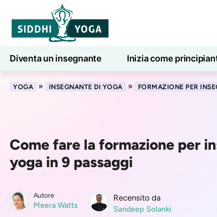
Diventa un insegnante
Inizia come principian
Lezioni di yoga online
7 giorni di benessere
»
»
YOGA
INSEGNANTE DI YOGA
FORMAZIONE PER INSE
Come fare la formazione per in
yoga in 9 passaggi
Autore
Recensito da
Meera Watts
Sandeep Solanki