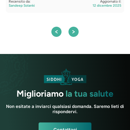
Recensito da:
Aggiornato il:
R
Sandeep Solanki
12 dicembre 2025
A
Miglioriamo
la tua salute
Non esitate a inviarci qualsiasi domanda. Saremo lieti di
rispondervi.
Contattaci