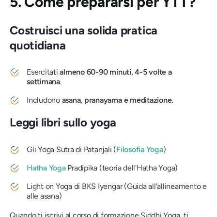
5. Come prepararsi per YTT?
Costruisci una solida pratica
quotidiana
Esercitati
almeno 60-90 minuti, 4-5 volte a
settimana
.
Includono
asana, pranayama e meditazione.
Leggi libri sullo yoga
Gli Yoga Sutra di Patanjali
(
Filosofia Yoga
)
Hatha Yoga
Pradipika
(teoria dell'Hatha Yoga)
Light on Yoga
di BKS Iyengar (Guida all'allineamento e
alle asana)
Quando ti iscrivi al corso di formazione Siddhi Yoga, ti