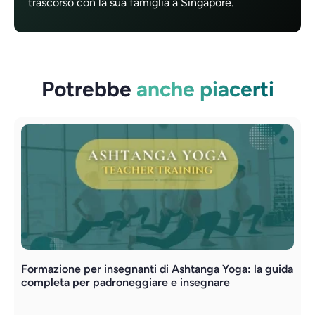
trascorso con la sua famiglia a Singapore.
Potrebbe
anche piacerti
Formazione per insegnanti di Ashtanga Yoga: la guida
L
completa per padroneggiare e insegnare
m