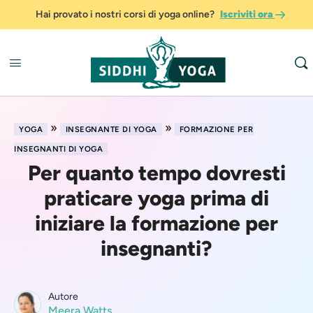
Hai provato i nostri corsi di yoga online?
Iscriviti ora
»
»
YOGA
INSEGNANTE DI YOGA
FORMAZIONE PER
INSEGNANTI DI YOGA
Per quanto tempo dovresti
praticare yoga prima di
iniziare la formazione per
insegnanti?
Autore
Meera Watts