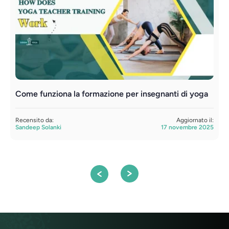
Come funziona la formazione per insegnanti di yoga
F
c
Recensito da:
Aggiornato il:
Sandeep Solanki
17 novembre 2025
R
S